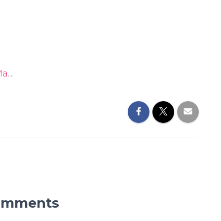
Ma
...
omments