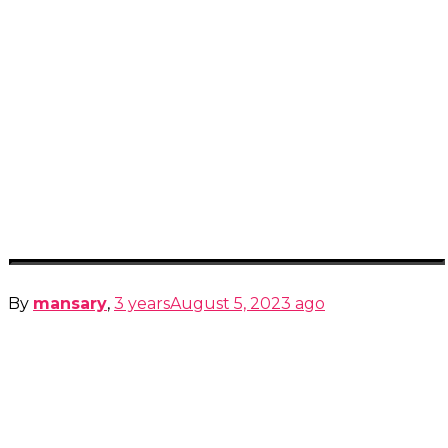
By
mansary
,
3 years
August 5, 2023
ago