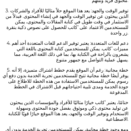
محتوى فريد وملهم.
3. توفير الوقت والجهد: يعد هذا الموقع حلاً مثاليًا للأفراد والشركات
الذين يبحثون عن توفير الوقت والجهد في إنشاء المحتوى. فبدلاً من
الاستثمار في وقت طويل في كتابة المقالات والمحتوى، يمكن
للمستخدمين الاعتماد على ‘كاتب للحصول على نصوص ذكية بنقرة
زر واحدة.
4. دعم للغات المتعددة: يعتبر توفير الدعم للغات المتعددة أحد أهم
مميزات ‘كاتب. يمكن للمستخدمين كتابة المحتوى باللغة التي
يشعرون بالراحة في الكتابة بها، بما في ذلك اللغة العربية، مما
يسهل عملية التواصل مع جمهور متنوع.
5. خطة مجانية: رغم أن الموقع يقدم خطط اشتراك متميزة، إلا أنه
يوفر أيضًا خطة مجانية تتيح للمستخدمين تجربة الخدمة بدون دفع أي
رسوم. يمكن للمستخدمين الاستفادة من هذه الخطة للاطلاع على
جودة الخدمة ومدى تلبية احتياجاتهم قبل الاشتراك في الخطط
المدفوعة.
ختامًا، يعتبر ‘كاتب خيارًا مثاليًا للأفراد والمؤسسات الذين يبحثون
عن توليد محتوى ذكي وموثوق. بفضل جودة المحتوى وسهولة
الاستخدام وتوفير الوقت والجهد، يعد هذا الموقع خيارًا قويًا للكتابة
الاصطناعية.
ومع وجود خطة مجانية، يمكن للمستخدمين تجربة الخدمة بدون أي