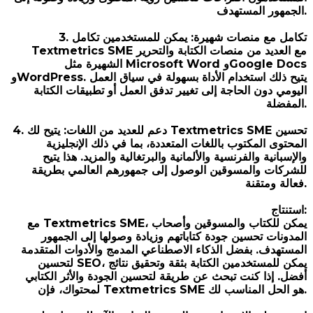
الجمهور المستهدف.
3. تكامل مع منصات شهيرة: يمكن للمستخدمين تكامل
Textmetrics SME مع العديد من منصات الكتابة والتحرير
الشهيرة مثل Microsoft Word وGoogle Docs
وWordPress. يتيح ذلك استخدام الأداة بسهولة في سياق العمل
اليومي دون الحاجة إلى تغيير تدفق العمل أو تطبيقات الكتابة
المفضلة.
4. دعم للعديد من اللغات: يتيح لك Textmetrics SME تحسين
المحتوى المكتوب باللغات المتعددة، بما في ذلك الإنجليزية
والإسبانية والفرنسية والألمانية والبرتغالية والمزيد. هذا يتيح
للشركات والمسوقين الوصول إلى جمهورهم العالمي بطريقة
فعالة ومتقنة.
استنتاج:
مع Textmetrics SME، يمكن للكتاب والمسوقين وأصحاب
المدونات تحسين جودة كتاباتهم وزيادة وصولها إلى الجمهور
المستهدف. بفضل الذكاء الاصطناعي المدمج والأدوات المتقدمة
لتحسين SEO، يمكن للمستخدمين الكتابة بثقة وتحقيق نتائج
أفضل. إذا كنت تبحث عن طريقة لتحسين الجودة والأثر الكتابي
لمحتواك، فإن Textmetrics SME هو الحل المناسب لك.