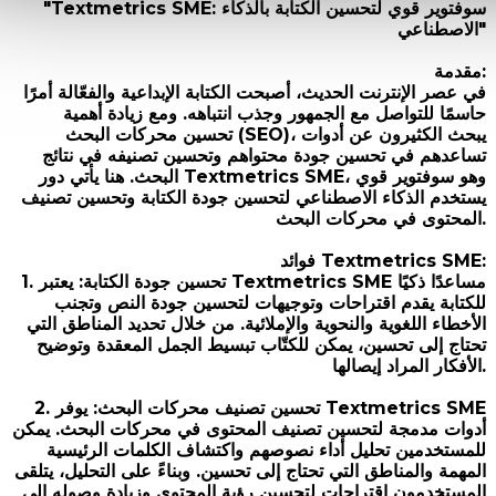
"Textmetrics SME: سوفتوير قوي لتحسين الكتابة بالذكاء
الاصطناعي"
مقدمة:
في عصر الإنترنت الحديث، أصبحت الكتابة الإبداعية والفعّالة أمرًا
حاسمًا للتواصل مع الجمهور وجذب انتباهه. ومع زيادة أهمية
تحسين محركات البحث (SEO)، يبحث الكثيرون عن أدوات
تساعدهم في تحسين جودة محتواهم وتحسين تصنيفه في نتائج
البحث. هنا يأتي دور Textmetrics SME، وهو سوفتوير قوي
يستخدم الذكاء الاصطناعي لتحسين جودة الكتابة وتحسين تصنيف
المحتوى في محركات البحث.
فوائد Textmetrics SME:
1. تحسين جودة الكتابة: يعتبر Textmetrics SME مساعدًا ذكيًا
للكتابة يقدم اقتراحات وتوجيهات لتحسين جودة النص وتجنب
الأخطاء اللغوية والنحوية والإملائية. من خلال تحديد المناطق التي
تحتاج إلى تحسين، يمكن للكتّاب تبسيط الجمل المعقدة وتوضيح
الأفكار المراد إيصالها.
2. تحسين تصنيف محركات البحث: يوفر Textmetrics SME
أدوات مدمجة لتحسين تصنيف المحتوى في محركات البحث. يمكن
للمستخدمين تحليل أداء نصوصهم واكتشاف الكلمات الرئيسية
المهمة والمناطق التي تحتاج إلى تحسين. وبناءً على التحليل، يتلقى
المستخدمون اقتراحات لتحسين رؤية المحتوى وزيادة وصوله إلى