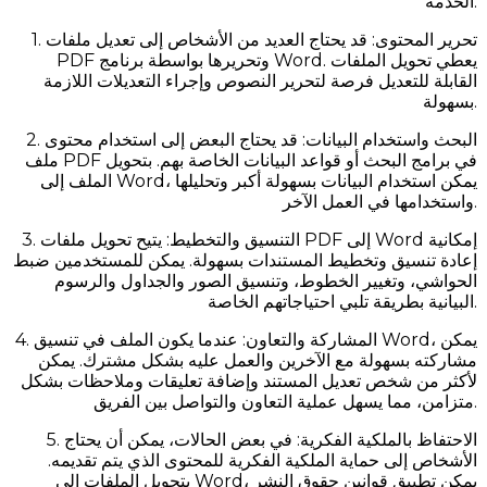
الخدمة:
1. تحرير المحتوى: قد يحتاج العديد من الأشخاص إلى تعديل ملفات
PDF وتحريرها بواسطة برنامج Word. يعطي تحويل الملفات
القابلة للتعديل فرصة لتحرير النصوص وإجراء التعديلات اللازمة
بسهولة.
2. البحث واستخدام البيانات: قد يحتاج البعض إلى استخدام محتوى
ملف PDF في برامج البحث أو قواعد البيانات الخاصة بهم. بتحويل
الملف إلى Word، يمكن استخدام البيانات بسهولة أكبر وتحليلها
واستخدامها في العمل الآخر.
3. التنسيق والتخطيط: يتيح تحويل ملفات PDF إلى Word إمكانية
إعادة تنسيق وتخطيط المستندات بسهولة. يمكن للمستخدمين ضبط
الحواشي، وتغيير الخطوط، وتنسيق الصور والجداول والرسوم
البيانية بطريقة تلبي احتياجاتهم الخاصة.
4. المشاركة والتعاون: عندما يكون الملف في تنسيق Word، يمكن
مشاركته بسهولة مع الآخرين والعمل عليه بشكل مشترك. يمكن
لأكثر من شخص تعديل المستند وإضافة تعليقات وملاحظات بشكل
متزامن، مما يسهل عملية التعاون والتواصل بين الفريق.
5. الاحتفاظ بالملكية الفكرية: في بعض الحالات، يمكن أن يحتاج
الأشخاص إلى حماية الملكية الفكرية للمحتوى الذي يتم تقديمه.
بتحويل الملفات إلى Word، يمكن تطبيق قوانين حقوق النشر