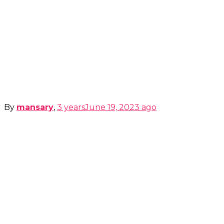
By
mansary
,
3 years
June 19, 2023
ago