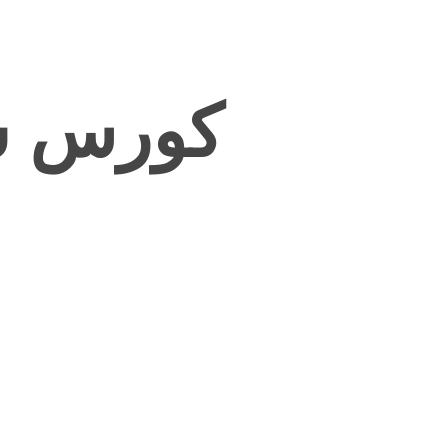
كورس س