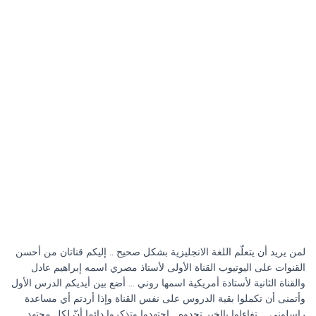
لمن يريد أن يتعلّم اللغة الانجليزية بشكل صحيح .. إليكم قناتان من أحسن
القنوات على اليوتيوب القناة الأولى لأستاذ مصري اسمه إبراهيم عادل
والقناة الثانية لأستاذة أمريكية اسمها روني … أضع بين أيديكم الدرس الأول
وأتمنى أن تكملوا بقية الدروس على نفس القناة وإذا أردتم أي مساعدة
راسلوني … تفاءلوا بالخير تجدوه… اجتهدوا وتذكروا دائما أنّ لكل مجتهد