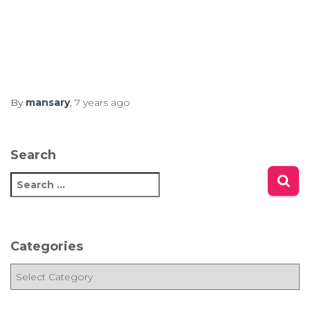
By
mansary
,
7 years
ago
Search
S
e
a
r
c
Categories
h
f
C
o
a
r
t