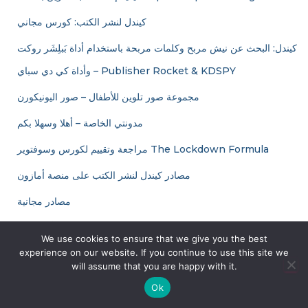
كيندل لنشر الكتب: كورس مجاني
كيندل: البحث عن نيش مربح وكلمات مربحة باستخدام أداة بَبلِشَر روكت
وأداة كي دي سباي – Publisher Rocket & KDSPY
مجموعة صور تلوين للأطفال – صور اليونيكورن
مدونتي الخاصة – أهلا وسهلا بكم
مراجعة وتقييم لكورس وسوفتوير The Lockdown Formula
مصادر كيندل لنشر الكتب على منصة أمازون
مصادر مجانية
نماذج الذكاء الاصطناعي التي أوصي بها
We use cookies to ensure that we give you the best
experience on our website. If you continue to use this site we
نماذج الذكاء الاصطناعي التي أوصي بها
will assume that you are happy with it.
Ok
Find Us