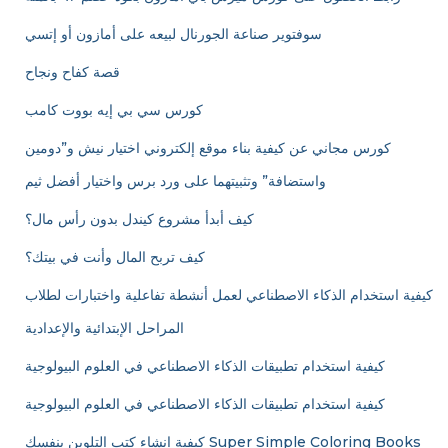
سوفتوير صناعة الجورنال لبيعه على أمازون أو إتسي
قصة كفاح ونجاح
كورس سي بي إيه بووت كامب
كورس مجاني عن كيفية بناء موقع إلكتروني اختيار نيش و”دومين
واستضافة” وتثبيتهما على ورد برس واختيار أفضل ثيم
كيف أبدأ مشروع كيندل بدون رأس مال؟
كيف تربح المال وأنت في بيتك؟
كيفية استخدام الذكاء الاصطناعي لعمل أنشطة تفاعلية واختبارات لطلاب
المراحل الإبتدائية والإعدادية
كيفية استخدام تطبيقات الذكاء الاصطناعي في العلوم البيولوجية
كيفية استخدام تطبيقات الذكاء الاصطناعي في العلوم البيولوجية
كيفية إنشاء كتب التلوين بنفسك Super Simple Coloring Books