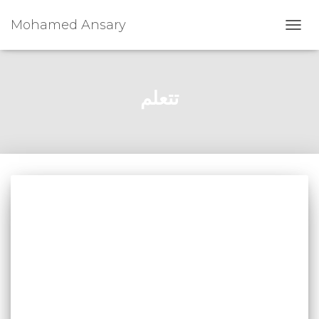
Mohamed Ansary
TOGG
NAVI
تتعلم