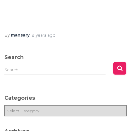
By
mansary
,
8 years
ago
Search
S
Search …
e
a
r
c
Categories
h
f
C
o
a
r
t
:
e