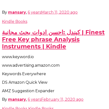
By
mansary
,
6 years
March 11, 2020
ago
Kindle Books
كيندل :احسن ادوات بحث مجانية | Finest
Free Key phrase Analysis
Instruments | Kindle
www.keyword.io
www.advertising.amazon.com
Keywords Everywhere
DS Amazon Quick View
AMZ Suggestion Expander
By
mansary
,
6 years
February 11, 2020
ago
Kindle Books
Kindle Books