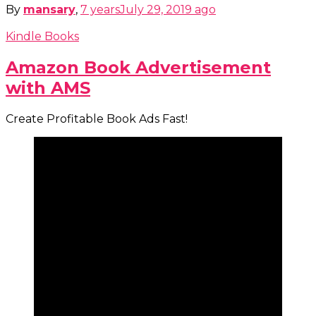
By
mansary
,
7 years
July 29, 2019
ago
Kindle Books
Amazon Book Advertisement
with AMS
Create Profitable Book Ads Fast!