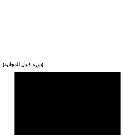
(دورة كِندِل المجانية)