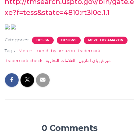
http://tmsearch.uspto.gov/bin/gate.e
xe?f=tess&state=4810:rt3l0e.1.1
Categories:
DESIGN
DESIGNS
MERCH BY AMAZON
Tags:
Merch
merch by amazon
trademark
ميرش باي امازون
العلامات التجارية
trademark check
0 Comments