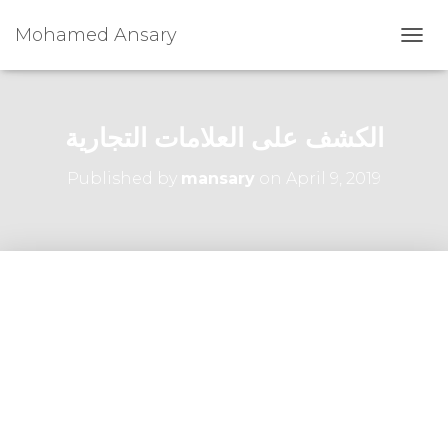
Mohamed Ansary
T
O
G
G
L
الكشف على العلامات التجارية
E
N
Published by
mansary
on
April 9, 2019
A
V
I
G
A
T
I
O
N