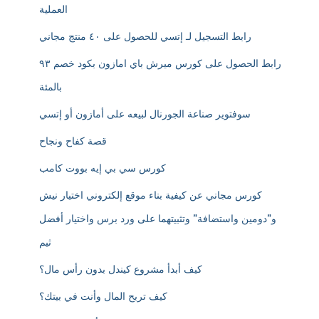
العملية
رابط التسجيل لـ إتسي للحصول على ٤٠ منتج مجاني
رابط الحصول على كورس ميرش باي امازون بكود خصم ٩٣
بالمئة
سوفتوير صناعة الجورنال لبيعه على أمازون أو إتسي
قصة كفاح ونجاح
كورس سي بي إيه بووت كامب
كورس مجاني عن كيفية بناء موقع إلكتروني اختيار نيش
و”دومين واستضافة” وتثبيتهما على ورد برس واختيار أفضل
ثيم
كيف أبدأ مشروع كيندل بدون رأس مال؟
كيف تربح المال وأنت في بيتك؟