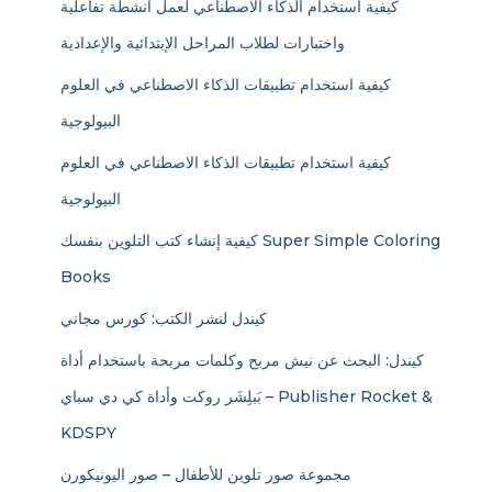
كيفية استخدام الذكاء الاصطناعي لعمل أنشطة تفاعلية
واختبارات لطلاب المراحل الإبتدائية والإعدادية
كيفية استخدام تطبيقات الذكاء الاصطناعي في العلوم
البيولوجية
كيفية استخدام تطبيقات الذكاء الاصطناعي في العلوم
البيولوجية
كيفية إنشاء كتب التلوين بنفسك Super Simple Coloring
Books
كيندل لنشر الكتب: كورس مجاني
كيندل: البحث عن نيش مربح وكلمات مربحة باستخدام أداة
بَبلِشَر روكت وأداة كي دي سباي – Publisher Rocket &
KDSPY
مجموعة صور تلوين للأطفال – صور اليونيكورن