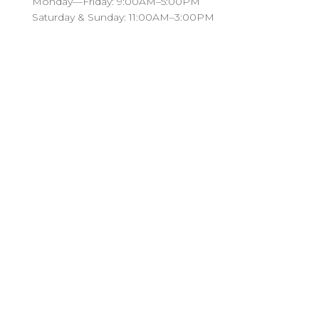
Monday—Friday: 9:00AM–5:00PM
Saturday & Sunday: 11:00AM–3:00PM