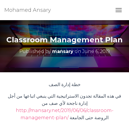
Mohamed Ansary
T
O
G
G
L
Classroom Management Plan
E
N
Published by
mansary
on
June 6, 2019
A
V
I
G
A
T
خطة إدارة الصف
I
O
في هذه المقالة تجدون الاستراتيجية التي ينبغي اتباعها من أجل
N
إدارة ناجحة لأي صف من
http://mansary.net/2019/06/06/classroom-
الروضة حتى الجامعة
management-plan/