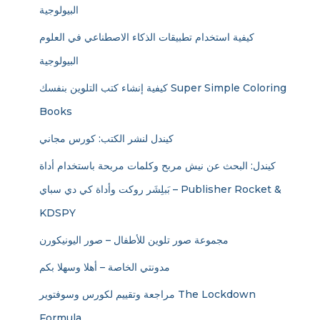
البيولوجية
كيفية استخدام تطبيقات الذكاء الاصطناعي في العلوم
البيولوجية
كيفية إنشاء كتب التلوين بنفسك Super Simple Coloring
Books
كيندل لنشر الكتب: كورس مجاني
كيندل: البحث عن نيش مربح وكلمات مربحة باستخدام أداة
بَبلِشَر روكت وأداة كي دي سباي – Publisher Rocket &
KDSPY
مجموعة صور تلوين للأطفال – صور اليونيكورن
مدونتي الخاصة – أهلا وسهلا بكم
مراجعة وتقييم لكورس وسوفتوير The Lockdown
Formula