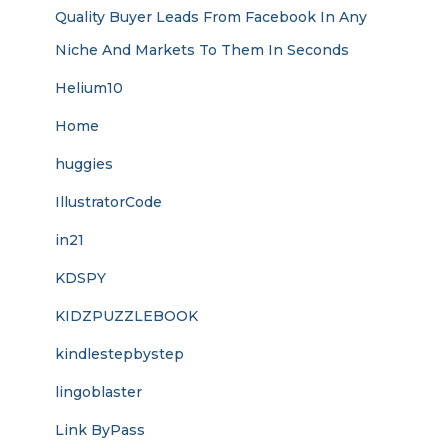
Quality Buyer Leads From Facebook In Any
Niche And Markets To Them In Seconds
Helium10
Home
huggies
IllustratorCode
in21
KDSPY
KIDZPUZZLEBOOK
kindlestepbystep
lingoblaster
Link ByPass