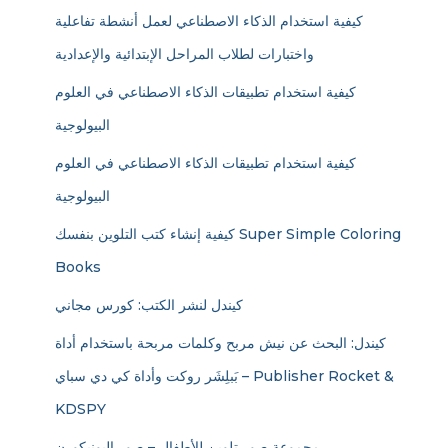
كيفية استخدام الذكاء الاصطناعي لعمل أنشطة تفاعلية
واختبارات لطلاب المراحل الإبتدائية والإعدادية
كيفية استخدام تطبيقات الذكاء الاصطناعي في العلوم
البيولوجية
كيفية استخدام تطبيقات الذكاء الاصطناعي في العلوم
البيولوجية
كيفية إنشاء كتب التلوين بنفسك Super Simple Coloring
Books
كيندل لنشر الكتب: كورس مجاني
كيندل: البحث عن نيش مربح وكلمات مربحة باستخدام أداة
بَبلِشَر روكت وأداة كي دي سباي – Publisher Rocket &
KDSPY
مجموعة صور تلوين للأطفال – صور اليونيكورن