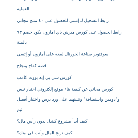
العملية
رابط التسجيل لـ إتسي للحصول على ٤٠ منتج مجاني
رابط الحصول على كورس ميرش باي امازون بكود خصم ٩٣
بالمئة
سوفتوير صناعة الجورنال لبيعه على أمازون أو إتسي
قصة كفاح ونجاح
كورس سي بي إيه بووت كامب
كورس مجاني عن كيفية بناء موقع إلكتروني اختيار نيش
و”دومين واستضافة” وتثبيتهما على ورد برس واختيار أفضل
ثيم
كيف أبدأ مشروع كيندل بدون رأس مال؟
كيف تربح المال وأنت في بيتك؟