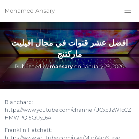
Mohamed Ansary
T
O
G
G
L
افضل عشر قنوات في مجال افيليت
E
N
ماركتنج
A
V
Published by
mansary
on
January 29, 2020
I
G
A
T
I
O
Blanchard:
N
https://www.youtube.com/channel/UCxdJzWfcCZ
HMWPQI5QUy_6A
Franklin Hatchett:
https://www.youtube.com/user/MiniVanSteve