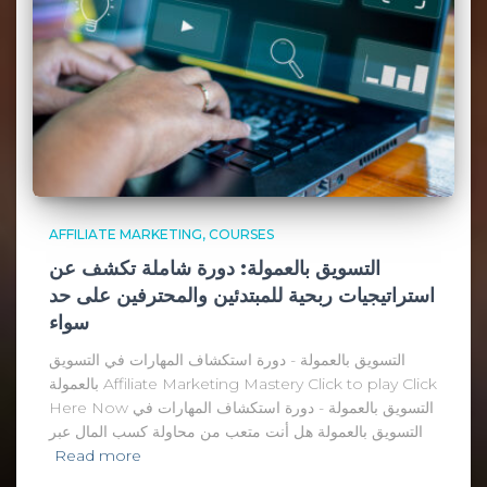
AFFILIATE MARKETING
COURSES
التسويق بالعمولة: دورة شاملة تكشف عن
استراتيجيات ربحية للمبتدئين والمحترفين على حد
سواء
التسويق بالعمولة - دورة استكشاف المهارات في التسويق
بالعمولة Affiliate Marketing Mastery Click to play Click
Here Now التسويق بالعمولة - دورة استكشاف المهارات في
التسويق بالعمولة هل أنت متعب من محاولة كسب المال عبر
Read more