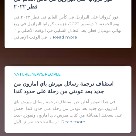
قطر ٢٠٢٢
فوز كرواتيا على البرازيل في كأس العالم في قطر ٢٠٢٢ في
يوم الجمعة، 9 ديسمبر 2022، هزمت كرواتيا البرازيل في ربع
نهائي مونديال قطر. بعد التعادل السلبي في الوقت الأصلي و 1-
Read more
1 في الوقت الإضافي،
NATURE
NEWS
PEOPLE
استئناف ترجمة رسائل ميرش باي امازون من
جديد بعد عودتي من رحلة على حدود كندا
في هذا الفيديو أعلن عن استئناف ترجمة رسائل ميرش باي
امازون من جديد بعد عودتي من رحلة على حدود كندا احصل
على نسختك المجانيّة من كتاب ميرش باي امازون ونموذج جديد
Read more
لـرسالة ناجحة تعرض لأول