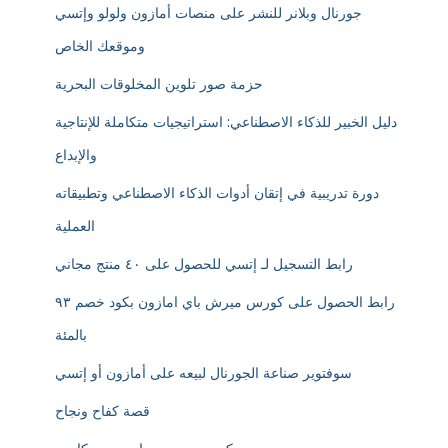
جورنال وبلانر للنشر على منصات أمازون ولولو وإتسي
وموقعك الخاص
حزمة صور تلوين المخلوقات البحرية
دليل الخبير للذكاء الاصطناعي: استراتيجيات متكاملة للإنتاجية
والإبداع
دورة تدريبية في إتقان أدوات الذكاء الاصطناعي وتطبيقاته
العملية
رابط التسجيل لـ إتسي للحصول على ٤٠ منتج مجاني
رابط الحصول على كورس ميرش باي امازون بكود خصم ٩٣
بالمئة
سوفتوير صناعة الجورنال لبيعه على أمازون أو إتسي
قصة كفاح ونجاح