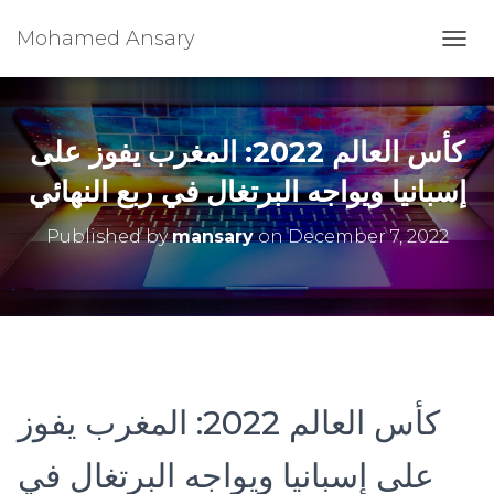
Mohamed Ansary
T
O
G
G
L
كأس العالم 2022: المغرب يفوز على
E
N
إسبانيا ويواجه البرتغال في ربع النهائي
A
V
Published by
mansary
on
December 7, 2022
I
G
A
T
I
O
N
كأس العالم 2022: المغرب يفوز
على إسبانيا ويواجه البرتغال في