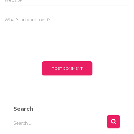
Website
What's on your mind?
Search
S
Search …
e