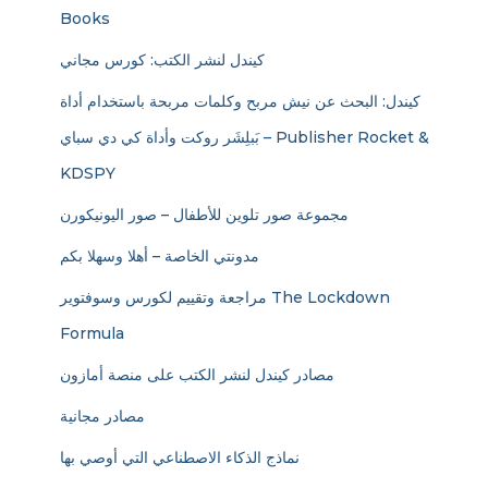
Books
كيندل لنشر الكتب: كورس مجاني
كيندل: البحث عن نيش مربح وكلمات مربحة باستخدام أداة
بَبلِشَر روكت وأداة كي دي سباي – Publisher Rocket &
KDSPY
مجموعة صور تلوين للأطفال – صور اليونيكورن
مدونتي الخاصة – أهلا وسهلا بكم
مراجعة وتقييم لكورس وسوفتوير The Lockdown
Formula
مصادر كيندل لنشر الكتب على منصة أمازون
مصادر مجانية
نماذج الذكاء الاصطناعي التي أوصي بها