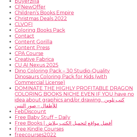
buyerzilla
CFNewOffer
Children’s Books Empire
Christmas Deals 2022
CLVQFI
Coloring Books Pack
Contact
Content Gorilla
Content Press
CPA Course
Creative Fabrica
CU AI Nexus 2025
Dino Coloring Pack – 30 Studio-Quality
Dinosaurs Coloring Pack for Kids (with
Commercial License)
DOMINATE THE HIGHLY PROFITABLE DRAGON
COLORING BOOKS NICHE EVEN IF YOU have no
idea about graphics and/or drawing. ​ كتب تلوين
للأطفال – صور التنين
FebDiscount
Free Baby Stuff – Daily
Free Books | أفضل مواقع لتحميل الكتب ببلاش
Free Kindle Courses
freecourses2022