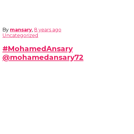
By
mansary
,
8 years
ago
Uncategorized
#MohamedAnsary
@mohamedansary72