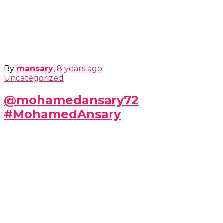
By
mansary
,
8 years
ago
Uncategorized
@mohamedansary72
#MohamedAnsary