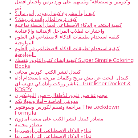
و”دومين واستضافة” وتثبيتهما على ورد برس واختيار أفضل
ثيم
كيف أبدأ مشروع كيندل بدون رأس مال؟
كيف تربح المال وأنت في بيتك؟
كيفية استخدام الذكاء الاصطناعي لعمل أنشطة تفاعلية
واختبارات لطلاب المراحل الإبتدائية والإعدادية
كيفية استخدام تطبيقات الذكاء الاصطناعي في العلوم
البيولوجية
كيفية استخدام تطبيقات الذكاء الاصطناعي في العلوم
البيولوجية
كيفية إنشاء كتب التلوين بنفسك Super Simple Coloring
Books
كيندل لنشر الكتب: كورس مجاني
كيندل: البحث عن نيش مربح وكلمات مربحة باستخدام أداة
بَبلِشَر روكت وأداة كي دي سباي – Publisher Rocket &
KDSPY
مجموعة صور تلوين للأطفال – صور اليونيكورن
مدونتي الخاصة – أهلا وسهلا بكم
مراجعة وتقييم لكورس وسوفتوير The Lockdown
Formula
مصادر كيندل لنشر الكتب على منصة أمازون
مصادر مجانية
نماذج الذكاء الاصطناعي التي أوصي بها
نماذج الذكاء الاصطناعي التي أوصي بها