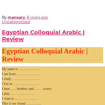
By
mansary
,
8 years
ago
Uncategorized
Egyptian Colloquial Arabic |
Review
Egyptian Colloquial Arabic |
Review
My name is ……………….
I am from …………………
I study …………………….
I live in ……………………
I have ….. brothers and ……. sisters
I play ………………….
I want to ………………..
This is my friend …………..