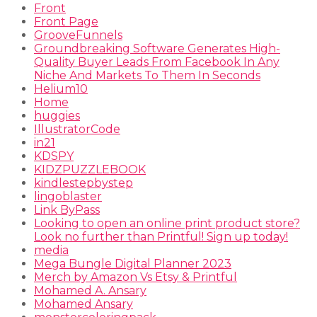
Front
Front Page
GrooveFunnels
Groundbreaking Software Generates High-
Quality Buyer Leads From Facebook In Any
Niche And Markets To Them In Seconds
Helium10
Home
huggies
IllustratorCode
in21
KDSPY
KIDZPUZZLEBOOK
kindlestepbystep
lingoblaster
Link ByPass
Looking to open an online print product store?
Look no further than Printful! Sign up today!
media
Mega Bungle Digital Planner 2023
Merch by Amazon Vs Etsy & Printful
Mohamed A. Ansary
Mohamed Ansary