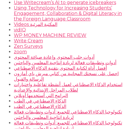
Use Writecream’s AI to generate icebreakers
Using Technology for Increasing Students’
Engagement, Collaboration & Digital Literacy in
the Foreign Language Classroom
Videos المكتبة المرئية
vidIQ
WP MONEY MACHINE REVIEW
Write Cream
Zen Surveys
zoom
أدوات جلب المحتوى وإعادة صياغة المحتوى
أدوات وتطبيقات فعالة لزيادة إنتاجية المعلمين والباحثين
أفضل أداة لكتابة المحتوى بتقنية الذكاء الاصطناعي
احصل على نسختك المجانية من كتابي ميرش باي أمازون
الرسالة والقبول
استخدام الذكاء الاصطناعي لعمل أنشطة تفاعلية واختبارات
لطلاب المراحل الإبتدائية والإعدادية
البرامج التي أستخدمها أونلاين
الذكاء الاصطناعي في الطب
الذكاء الاصطناعي في الطب
تكنولوجيا الذكاء الاصطناعي للجميع: أدوات وتطبيقات فعالة
لزيادة إنتاجية المعلمين والباحثين
تكنولوجيا الذكاء الاصطناعي للجميع: أدوات وتطبيقات فعالة
لزيادة إنتاجية المعلمين والباحثين