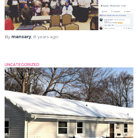
By
mansary
,
8 years
ago
UNCATEGORIZED