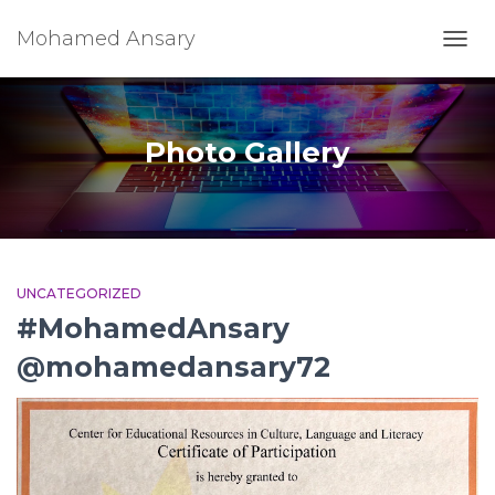
Mohamed Ansary
TOGG
NAVI
Photo Gallery
UNCATEGORIZED
#MohamedAnsary
@mohamedansary72