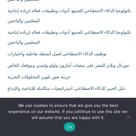
تكنولوجيا الذكاء الاصطناعي للجميع: أدوات وتطبيقات فعالة لزيادة إنتاجية
المعلمين والباحثين
تكنولوجيا الذكاء الاصطناعي للجميع: أدوات وتطبيقات فعالة لزيادة إنتاجية
المعلمين والباحثين
توظيف الذكاء الاصطناعي لعمل أنشطة تفاعلية واختبارات
جورنال وبلانر للنشر على منصات أمازون ولولو وإتسي وموقعك الخاص
حزمة صور تلوين المخلوقات البحرية
دليل الخبير للذكاء الاصطناعي: استراتيجيات متكاملة للإنتاجية والإبداع
دورة تدريبية في إتقان أدوات الذكاء الاصطناعي وتطبيقاته العملية
We use cookies to ensure that we give you the best
رابط التسجيل لـ إتسي للحصول على ٤٠ منتج مجاني
experience on our website. If you continue to use this site we
will assume that you are happy with it.
رابط الحصول على كورس ميرش باي امازون بكود خصم ٩٣ بالمئة
Ok
سوفتوير صناعة الجورنال لبيعه على أمازون أو إتسي