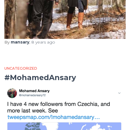
By
mansary
,
8 years
ago
UNCATEGORIZED
#MohamedAnsary