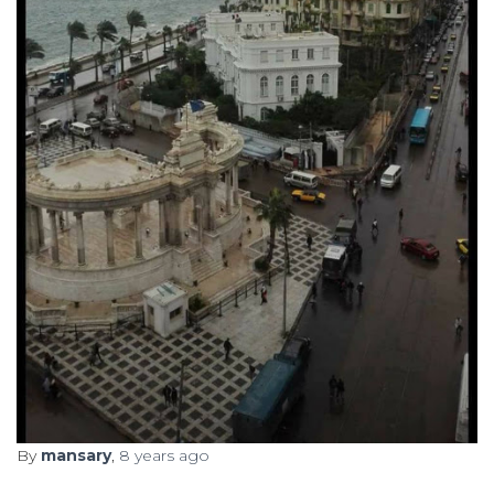
By
mansary
,
8 years
ago