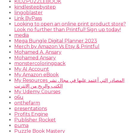
KIDZPUZZLEBOOK
kindlestepbystep
lingoblaster
Link ByPass
Looking to open an online print product store?
Look no further than Printful! Sign up today!
media
Mega Bungle Digital Planner 2023
Merch by Amazon Vs Etsy & Printful
Mohamed A. Ansary
Mohamed Ansary
monstercoloringpack
My AI Account
My Amazon eBook
My Resources المصادر التي أعتمد عليها في مجال نشر
الكتب والربح من الانترنت
My Udemy Courses
o6u
onthefarm
presentations
Profits Engine
Publisher Rocket
puma
Puzzle Book Mastery