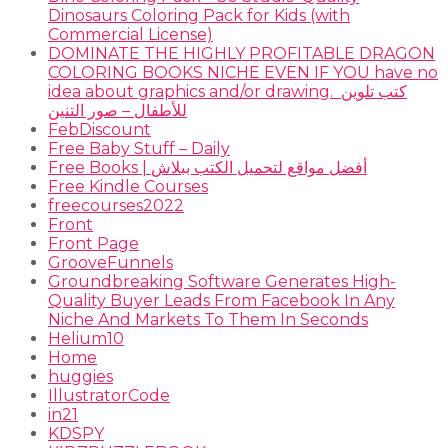
Dinosaurs Coloring Pack for Kids (with
Commercial License)
DOMINATE THE HIGHLY PROFITABLE DRAGON
COLORING BOOKS NICHE EVEN IF YOU have no
idea about graphics and/or drawing. ​ كتب تلوين
للأطفال – صور التنين
FebDiscount
Free Baby Stuff – Daily
Free Books | أفضل مواقع لتحميل الكتب ببلاش
Free Kindle Courses
freecourses2022
Front
Front Page
GrooveFunnels
Groundbreaking Software Generates High-
Quality Buyer Leads From Facebook In Any
Niche And Markets To Them In Seconds
Helium10
Home
huggies
IllustratorCode
in21
KDSPY