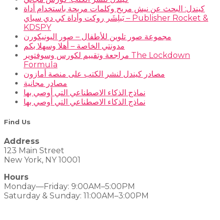
كيندل: البحث عن نيش مربح وكلمات مربحة باستخدام أداة
بَبلِشَر روكت وأداة كي دي سباي – Publisher Rocket &
KDSPY
مجموعة صور تلوين للأطفال – صور اليونيكورن
مدونتي الخاصة – أهلا وسهلا بكم
مراجعة وتقييم لكورس وسوفتوير The Lockdown
Formula
مصادر كيندل لنشر الكتب على منصة أمازون
مصادر مجانية
نماذج الذكاء الاصطناعي التي أوصي بها
نماذج الذكاء الاصطناعي التي أوصي بها
Find Us
Address
123 Main Street
New York, NY 10001
Hours
Monday—Friday: 9:00AM–5:00PM
Saturday & Sunday: 11:00AM–3:00PM