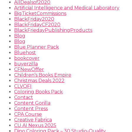
AllDealsof2020
Artificial Intelligence and Medical Laboratory
BigTicketCommissions
BlackFriday2020
BlackFridayCF2020
BlackFriedayPublishingProducts
Blog
Blog
Blue Planner Pack
Bluehost
bookcover
buyerzilla
CFNewOffer
Children’s Books Empire
Christmas Deals 2022
CLVQFI
Coloring Books Pack
Contact
Content Gorilla
Content Press
CPA Course
Creative Fabrica
CU AI Nexus 2025
Dino Coloring Pack – 30 Studio-Quality