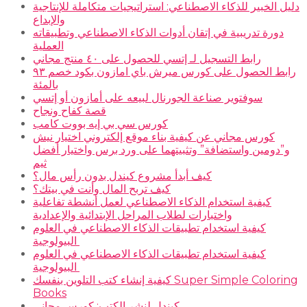
دليل الخبير للذكاء الاصطناعي: استراتيجيات متكاملة للإنتاجية
والإبداع
دورة تدريبية في إتقان أدوات الذكاء الاصطناعي وتطبيقاته
العملية
رابط التسجيل لـ إتسي للحصول على ٤٠ منتج مجاني
رابط الحصول على كورس ميرش باي امازون بكود خصم ٩٣
بالمئة
سوفتوير صناعة الجورنال لبيعه على أمازون أو إتسي
قصة كفاح ونجاح
كورس سي بي إيه بووت كامب
كورس مجاني عن كيفية بناء موقع إلكتروني اختيار نيش
و”دومين واستضافة” وتثبيتهما على ورد برس واختيار أفضل
ثيم
كيف أبدأ مشروع كيندل بدون رأس مال؟
كيف تربح المال وأنت في بيتك؟
كيفية استخدام الذكاء الاصطناعي لعمل أنشطة تفاعلية
واختبارات لطلاب المراحل الإبتدائية والإعدادية
كيفية استخدام تطبيقات الذكاء الاصطناعي في العلوم
البيولوجية
كيفية استخدام تطبيقات الذكاء الاصطناعي في العلوم
البيولوجية
كيفية إنشاء كتب التلوين بنفسك Super Simple Coloring
Books
كيندل لنشر الكتب: كورس مجاني