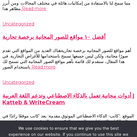
مما سمح لنا بالاستفادة من إمكانيات هائلة في مختلف المجالات. ومن أبرز
Read more
مظاهر هذا
Uncategorized
أفضل ١٠ مواقع للصور المجانية برخصة تجارية
أهم مواقع للصور المجانية برخصة تجاريةهناك العديد من المواقع التي تقدم
صورًا مجانية، ولكن ليس جميعها تسمح باستخدامها للأغراض التجارية. في
هذا المقال، سنقدم لك قائمة بأهم مواقع الصور المجانية التي تسمح لك
Read more
باستخدام الصور
Uncategorized
أدوات مجانية تعمل بالذكاء الاصطناعي وتدعم اللغة العربية |
Katteb & WriteCream
الموقع: ;’كاتب- الذكاء الاصطناعي الموثوق مقدمة: يعد ‘كاتب موقعًا رائدًا في
عالم الكتابة الاصطناعية والمحتوى الذكي. يوفر الموقع منصة موثوقة تعتمد
على تقنيات الذكاء الاصطناعي لإنتاج محتوى ذكي ودقيق. في هذه المقالة،
We use cookies to ensure that we give you the best
Read more
سنستعرض بعض مزايا
experience on our website. If you continue to use this site we