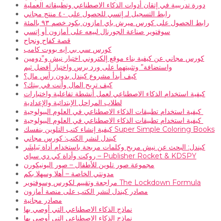
دورة تدريبية في إتقان أدوات الذكاء الاصطناعي وتطبيقاته العملية
رابط التسجيل لـ إتسي للحصول على ٤٠ منتج مجاني
رابط الحصول على كورس ميرش باي امازون بكود خصم ٩٣ بالمئة
سوفتوير صناعة الجورنال لبيعه على أمازون أو إتسي
قصة كفاح ونجاح
كورس سي بي إيه بووت كامب
كورس مجاني عن كيفية بناء موقع إلكتروني اختيار نيش و”دومين
واستضافة” وتثبيتهما على ورد برس واختيار أفضل ثيم
كيف أبدأ مشروع كيندل بدون رأس مال؟
كيف تربح المال وأنت في بيتك؟
كيفية استخدام الذكاء الاصطناعي لعمل أنشطة تفاعلية واختبارات
لطلاب المراحل الإبتدائية والإعدادية
كيفية استخدام تطبيقات الذكاء الاصطناعي في العلوم البيولوجية
كيفية استخدام تطبيقات الذكاء الاصطناعي في العلوم البيولوجية
كيفية إنشاء كتب التلوين بنفسك Super Simple Coloring Books
كيندل لنشر الكتب: كورس مجاني
كيندل: البحث عن نيش مربح وكلمات مربحة باستخدام أداة بَبلِشَر
روكت وأداة كي دي سباي – Publisher Rocket & KDSPY
مجموعة صور تلوين للأطفال – صور اليونيكورن
مدونتي الخاصة – أهلا وسهلا بكم
مراجعة وتقييم لكورس وسوفتوير The Lockdown Formula
مصادر كيندل لنشر الكتب على منصة أمازون
مصادر مجانية
نماذج الذكاء الاصطناعي التي أوصي بها
نماذج الذكاء الاصطناعي التي أوصي بها