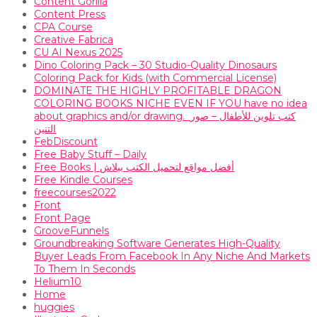
Content Gorilla
Content Press
CPA Course
Creative Fabrica
CU AI Nexus 2025
Dino Coloring Pack – 30 Studio-Quality Dinosaurs
Coloring Pack for Kids (with Commercial License)
DOMINATE THE HIGHLY PROFITABLE DRAGON
COLORING BOOKS NICHE EVEN IF YOU have no idea
about graphics and/or drawing. ​ كتب تلوين للأطفال – صور
التنين
FebDiscount
Free Baby Stuff – Daily
Free Books | أفضل مواقع لتحميل الكتب ببلاش
Free Kindle Courses
freecourses2022
Front
Front Page
GrooveFunnels
Groundbreaking Software Generates High-Quality
Buyer Leads From Facebook In Any Niche And Markets
To Them In Seconds
Helium10
Home
huggies