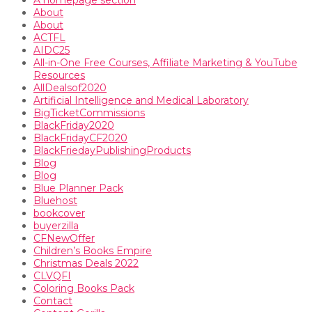
A homepage section
About
About
ACTFL
AIDC25
All-in-One Free Courses, Affiliate Marketing & YouTube
Resources
AllDealsof2020
Artificial Intelligence and Medical Laboratory
BigTicketCommissions
BlackFriday2020
BlackFridayCF2020
BlackFriedayPublishingProducts
Blog
Blog
Blue Planner Pack
Bluehost
bookcover
buyerzilla
CFNewOffer
Children’s Books Empire
Christmas Deals 2022
CLVQFI
Coloring Books Pack
Contact