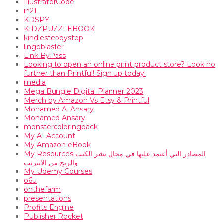
IllustratorCode
in21
KDSPY
KIDZPUZZLEBOOK
kindlestepbystep
lingoblaster
Link ByPass
Looking to open an online print product store? Look no
further than Printful! Sign up today!
media
Mega Bungle Digital Planner 2023
Merch by Amazon Vs Etsy & Printful
Mohamed A. Ansary
Mohamed Ansary
monstercoloringpack
My AI Account
My Amazon eBook
My Resources المصادر التي أعتمد عليها في مجال نشر الكتب
والربح من الانترنت
My Udemy Courses
o6u
onthefarm
presentations
Profits Engine
Publisher Rocket