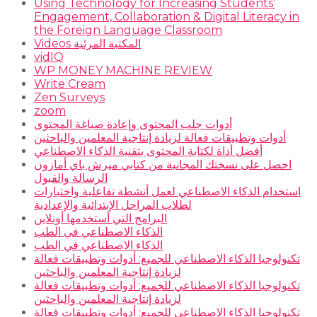
Using Technology for Increasing Students’
Engagement, Collaboration & Digital Literacy in
the Foreign Language Classroom
Videos المكتبة المرئية
vidIQ
WP MONEY MACHINE REVIEW
Write Cream
Zen Surveys
zoom
أدوات جلب المحتوى وإعادة صياغة المحتوى
أدوات وتطبيقات فعالة لزيادة إنتاجية المعلمين والباحثين
أفضل أداة لكتابة المحتوى بتقنية الذكاء الاصطناعي
احصل على نسختك المجانية من كتابي ميرش باي أمازون
الرسالة والقبول
استخدام الذكاء الاصطناعي لعمل أنشطة تفاعلية واختبارات
لطلاب المراحل الإبتدائية والإعدادية
البرامج التي أستخدمها أونلاين
الذكاء الاصطناعي في الطب
الذكاء الاصطناعي في الطب
تكنولوجيا الذكاء الاصطناعي للجميع: أدوات وتطبيقات فعالة
لزيادة إنتاجية المعلمين والباحثين
تكنولوجيا الذكاء الاصطناعي للجميع: أدوات وتطبيقات فعالة
لزيادة إنتاجية المعلمين والباحثين
تكنولوجيا الذكاء الاصطناعي للجميع: أدوات وتطبيقات فعالة