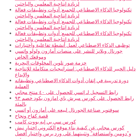
لزيادة إنتاجية المعلمين والباحثين
تكنولوجيا الذكاء الاصطناعي للجميع: أدوات وتطبيقات فعالة
لزيادة إنتاجية المعلمين والباحثين
تكنولوجيا الذكاء الاصطناعي للجميع: أدوات وتطبيقات فعالة
لزيادة إنتاجية المعلمين والباحثين
تكنولوجيا الذكاء الاصطناعي للجميع: أدوات وتطبيقات فعالة
لزيادة إنتاجية المعلمين والباحثين
توظيف الذكاء الاصطناعي لعمل أنشطة تفاعلية واختبارات
جورنال وبلانر للنشر على منصات أمازون ولولو وإتسي
وموقعك الخاص
حزمة صور تلوين المخلوقات البحرية
دليل الخبير للذكاء الاصطناعي: استراتيجيات متكاملة للإنتاجية
والإبداع
دورة تدريبية في إتقان أدوات الذكاء الاصطناعي وتطبيقاته
العملية
رابط التسجيل لـ إتسي للحصول على ٤٠ منتج مجاني
رابط الحصول على كورس ميرش باي امازون بكود خصم ٩٣
بالمئة
سوفتوير صناعة الجورنال لبيعه على أمازون أو إتسي
قصة كفاح ونجاح
كورس سي بي إيه بووت كامب
كورس مجاني عن كيفية بناء موقع إلكتروني اختيار نيش
و”دومين واستضافة” وتثبيتهما على ورد برس واختيار أفضل