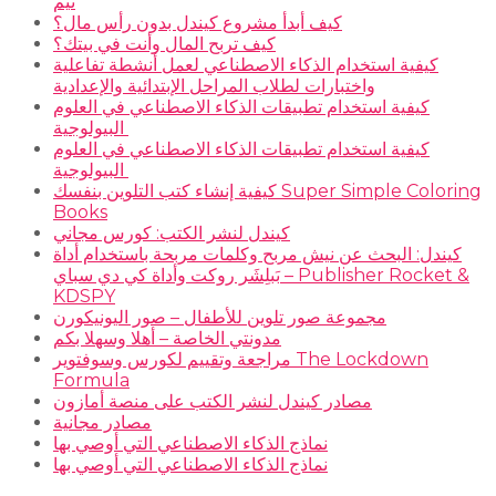
ثيم
كيف أبدأ مشروع كيندل بدون رأس مال؟
كيف تربح المال وأنت في بيتك؟
كيفية استخدام الذكاء الاصطناعي لعمل أنشطة تفاعلية
واختبارات لطلاب المراحل الإبتدائية والإعدادية
كيفية استخدام تطبيقات الذكاء الاصطناعي في العلوم
البيولوجية
كيفية استخدام تطبيقات الذكاء الاصطناعي في العلوم
البيولوجية
كيفية إنشاء كتب التلوين بنفسك Super Simple Coloring
Books
كيندل لنشر الكتب: كورس مجاني
كيندل: البحث عن نيش مربح وكلمات مربحة باستخدام أداة
بَبلِشَر روكت وأداة كي دي سباي – Publisher Rocket &
KDSPY
مجموعة صور تلوين للأطفال – صور اليونيكورن
مدونتي الخاصة – أهلا وسهلا بكم
مراجعة وتقييم لكورس وسوفتوير The Lockdown
Formula
مصادر كيندل لنشر الكتب على منصة أمازون
مصادر مجانية
نماذج الذكاء الاصطناعي التي أوصي بها
نماذج الذكاء الاصطناعي التي أوصي بها