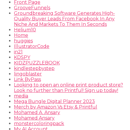
Front Page
GrooveFunnels
Groundbreaking Software Generates High-
Quality Buyer Leads From Facebook In Any
Niche And Markets To Them In Seconds
Helium10
Home
huggies
IllustratorCode
in21
KDSPY
KIDZPUZZLEBOOK
kindlestepbystep
lingoblaster
Link ByPass
Looking to open an online print product store?
Look no further than Printful! Sign up today!
media
Mega Bungle Digital Planner 2023
Merch by Amazon Vs Etsy & Printful
Mohamed A. Ansary
Mohamed Ansary
monstercoloringpack
My AI Account