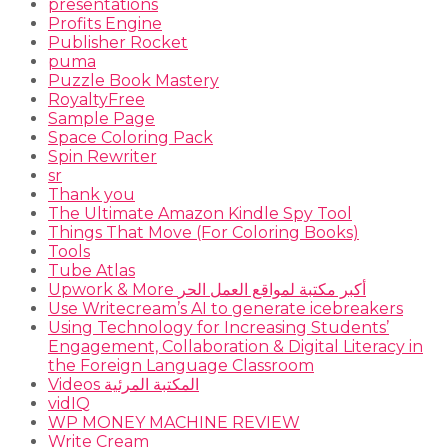
presentations
Profits Engine
Publisher Rocket
puma
Puzzle Book Mastery
RoyaltyFree
Sample Page
Space Coloring Pack
Spin Rewriter
sr
Thank you
The Ultimate Amazon Kindle Spy Tool
Things That Move (For Coloring Books)
Tools
Tube Atlas
Upwork & More أكبر مكتبة لمواقع العمل الحر
Use Writecream’s AI to generate icebreakers
Using Technology for Increasing Students’
Engagement, Collaboration & Digital Literacy in
the Foreign Language Classroom
Videos المكتبة المرئية
vidIQ
WP MONEY MACHINE REVIEW
Write Cream