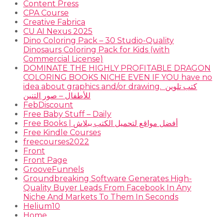
Content Press
CPA Course
Creative Fabrica
CU AI Nexus 2025
Dino Coloring Pack – 30 Studio-Quality
Dinosaurs Coloring Pack for Kids (with
Commercial License)
DOMINATE THE HIGHLY PROFITABLE DRAGON
COLORING BOOKS NICHE EVEN IF YOU have no
idea about graphics and/or drawing. ​ كتب تلوين
للأطفال – صور التنين
FebDiscount
Free Baby Stuff – Daily
Free Books | أفضل مواقع لتحميل الكتب ببلاش
Free Kindle Courses
freecourses2022
Front
Front Page
GrooveFunnels
Groundbreaking Software Generates High-
Quality Buyer Leads From Facebook In Any
Niche And Markets To Them In Seconds
Helium10
Home