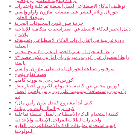
لزيادة إنتاجية المعلمين والباحثين
توظيف الذكاء الاصطناعي لعمل أنشطة تفاعلية واختبارات
جورنال وبلانر للنشر على منصات أمازون ولولو وإتسي
وموقعك الخاص
حزمة صور تلوين المخلوقات البحرية
دليل الخبير للذكاء الاصطناعي: استراتيجيات متكاملة للإنتاجية
والإبداع
دورة تدريبية في إتقان أدوات الذكاء الاصطناعي وتطبيقاته
العملية
رابط التسجيل لـ إتسي للحصول على ٤٠ منتج مجاني
رابط الحصول على كورس ميرش باي امازون بكود خصم ٩٣
بالمئة
سوفتوير صناعة الجورنال لبيعه على أمازون أو إتسي
قصة كفاح ونجاح
كورس سي بي إيه بووت كامب
كورس مجاني عن كيفية بناء موقع إلكتروني اختيار نيش
و”دومين واستضافة” وتثبيتهما على ورد برس واختيار أفضل
ثيم
كيف أبدأ مشروع كيندل بدون رأس مال؟
كيف تربح المال وأنت في بيتك؟
كيفية استخدام الذكاء الاصطناعي لعمل أنشطة تفاعلية
واختبارات لطلاب المراحل الإبتدائية والإعدادية
كيفية استخدام تطبيقات الذكاء الاصطناعي في العلوم
البيولوجية