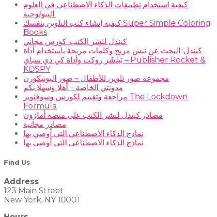
كيفية استخدام تطبيقات الذكاء الاصطناعي في العلوم
البيولوجية
كيفية إنشاء كتب التلوين بنفسك Super Simple Coloring
Books
كيندل لنشر الكتب: كورس مجاني
كيندل: البحث عن نيش مربح وكلمات مربحة باستخدام أداة
بَبلِشَر روكت وأداة كي دي سباي – Publisher Rocket &
KDSPY
مجموعة صور تلوين للأطفال – صور اليونيكورن
مدونتي الخاصة – أهلا وسهلا بكم
مراجعة وتقييم لكورس وسوفتوير The Lockdown
Formula
مصادر كيندل لنشر الكتب على منصة أمازون
مصادر مجانية
نماذج الذكاء الاصطناعي التي أوصي بها
نماذج الذكاء الاصطناعي التي أوصي بها
Find Us
Address
123 Main Street
New York, NY 10001
Hours