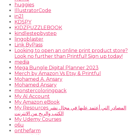
huggies
IllustratorCode
in21
KDSPY
KIDZPUZZLEBOOK
kindlestepbystep
lingoblaster
Link ByPass
Looking to open an online print product store?
Look no further than Printful! Sign up today!
media
Mega Bungle Digital Planner 2023
Merch by Amazon Vs Etsy & Printful
Mohamed A. Ansary
Mohamed Ansary
monstercoloringpack
My AI Account
My Amazon eBook
My Resources المصادر التي أعتمد عليها في مجال نشر
الكتب والربح من الانترنت
My Udemy Courses
o6u
onthefarm