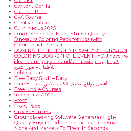
Contact
Content Gorilla
Content Press
CPA Course
Creative Fabrica
CU AI Nexus 2025
Dino Coloring Pack – 30 Studio-Quality
Dinosaurs Coloring Pack for Kids (with
Commercial License)
DOMINATE THE HIGHLY PROFITABLE DRAGON
COLORING BOOKS NICHE EVEN IF YOU have no
idea about graphics and/or drawing. ​ كتب تلوين
للأطفال – صور التنين
FebDiscount
Free Baby Stuff – Daily
Free Books | أفضل مواقع لتحميل الكتب ببلاش
Free Kindle Courses
freecourses2022
Front
Front Page
GrooveFunnels
Groundbreaking Software Generates High-
Quality Buyer Leads From Facebook In Any
Niche And Markets To Them In Seconds