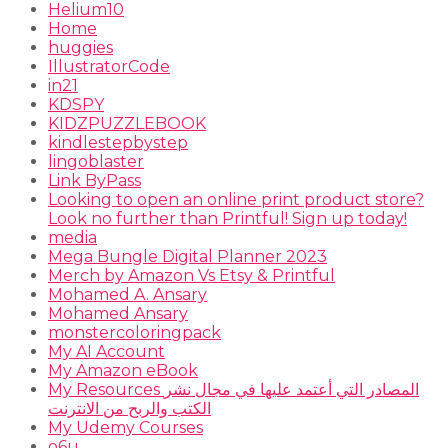
Helium10
Home
huggies
IllustratorCode
in21
KDSPY
KIDZPUZZLEBOOK
kindlestepbystep
lingoblaster
Link ByPass
Looking to open an online print product store?
Look no further than Printful! Sign up today!
media
Mega Bungle Digital Planner 2023
Merch by Amazon Vs Etsy & Printful
Mohamed A. Ansary
Mohamed Ansary
monstercoloringpack
My AI Account
My Amazon eBook
My Resources المصادر التي أعتمد عليها في مجال نشر
الكتب والربح من الانترنت
My Udemy Courses
o6u