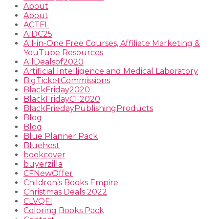
About
About
ACTFL
AIDC25
All-in-One Free Courses, Affiliate Marketing &
YouTube Resources
AllDealsof2020
Artificial Intelligence and Medical Laboratory
BigTicketCommissions
BlackFriday2020
BlackFridayCF2020
BlackFriedayPublishingProducts
Blog
Blog
Blue Planner Pack
Bluehost
bookcover
buyerzilla
CFNewOffer
Children’s Books Empire
Christmas Deals 2022
CLVQFI
Coloring Books Pack