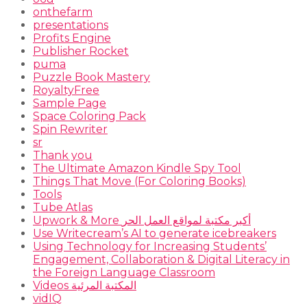
onthefarm
presentations
Profits Engine
Publisher Rocket
puma
Puzzle Book Mastery
RoyaltyFree
Sample Page
Space Coloring Pack
Spin Rewriter
sr
Thank you
The Ultimate Amazon Kindle Spy Tool
Things That Move (For Coloring Books)
Tools
Tube Atlas
Upwork & More أكبر مكتبة لمواقع العمل الحر
Use Writecream’s AI to generate icebreakers
Using Technology for Increasing Students’
Engagement, Collaboration & Digital Literacy in
the Foreign Language Classroom
Videos المكتبة المرئية
vidIQ