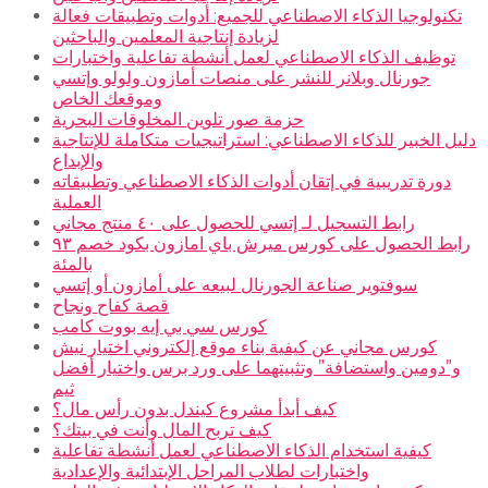
تكنولوجيا الذكاء الاصطناعي للجميع: أدوات وتطبيقات فعالة
لزيادة إنتاجية المعلمين والباحثين
توظيف الذكاء الاصطناعي لعمل أنشطة تفاعلية واختبارات
جورنال وبلانر للنشر على منصات أمازون ولولو وإتسي
وموقعك الخاص
حزمة صور تلوين المخلوقات البحرية
دليل الخبير للذكاء الاصطناعي: استراتيجيات متكاملة للإنتاجية
والإبداع
دورة تدريبية في إتقان أدوات الذكاء الاصطناعي وتطبيقاته
العملية
رابط التسجيل لـ إتسي للحصول على ٤٠ منتج مجاني
رابط الحصول على كورس ميرش باي امازون بكود خصم ٩٣
بالمئة
سوفتوير صناعة الجورنال لبيعه على أمازون أو إتسي
قصة كفاح ونجاح
كورس سي بي إيه بووت كامب
كورس مجاني عن كيفية بناء موقع إلكتروني اختيار نيش
و”دومين واستضافة” وتثبيتهما على ورد برس واختيار أفضل
ثيم
كيف أبدأ مشروع كيندل بدون رأس مال؟
كيف تربح المال وأنت في بيتك؟
كيفية استخدام الذكاء الاصطناعي لعمل أنشطة تفاعلية
واختبارات لطلاب المراحل الإبتدائية والإعدادية