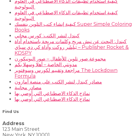
كيفية استخدام تطبيقات الذكاء الاصطناعي في العلوم
البيولوجية
كيفية استخدام تطبيقات الذكاء الاصطناعي في العلوم
البيولوجية
كيفية إنشاء كتب التلوين بنفسك Super Simple Coloring
Books
كيندل لنشر الكتب: كورس مجاني
كيندل: البحث عن نيش مربح وكلمات مربحة باستخدام أداة
بَبلِشَر روكت وأداة كي دي سباي – Publisher Rocket &
KDSPY
مجموعة صور تلوين للأطفال – صور اليونيكورن
مدونتي الخاصة – أهلا وسهلا بكم
مراجعة وتقييم لكورس وسوفتوير The Lockdown
Formula
مصادر كيندل لنشر الكتب على منصة أمازون
مصادر مجانية
نماذج الذكاء الاصطناعي التي أوصي بها
نماذج الذكاء الاصطناعي التي أوصي بها
Find Us
Address
123 Main Street
New York, NY 10001