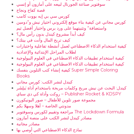
سوفتوير صناعة الجورنال لبيعه على أمازون أو إتسي
قصة كفاح ونجاح
كورس سي بي إيه بووت كامب
كورس مجاني عن كيفية بناء موقع إلكتروني اختيار نيش و”دومين
واستضافة” وتثبيتهما على ورد برس واختيار أفضل ثيم
كيف أبدأ مشروع كيندل بدون رأس مال؟
كيف تربح المال وأنت في بيتك؟
كيفية استخدام الذكاء الاصطناعي لعمل أنشطة تفاعلية واختبارات
لطلاب المراحل الإبتدائية والإعدادية
كيفية استخدام تطبيقات الذكاء الاصطناعي في العلوم البيولوجية
كيفية استخدام تطبيقات الذكاء الاصطناعي في العلوم البيولوجية
كيفية إنشاء كتب التلوين بنفسك Super Simple Coloring
Books
كيندل لنشر الكتب: كورس مجاني
كيندل: البحث عن نيش مربح وكلمات مربحة باستخدام أداة بَبلِشَر
روكت وأداة كي دي سباي – Publisher Rocket & KDSPY
مجموعة صور تلوين للأطفال – صور اليونيكورن
مدونتي الخاصة – أهلا وسهلا بكم
مراجعة وتقييم لكورس وسوفتوير The Lockdown Formula
مصادر كيندل لنشر الكتب على منصة أمازون
مصادر مجانية
نماذج الذكاء الاصطناعي التي أوصي بها