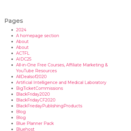
Pages
2024
A homepage section
About
About
ACTFL
AIDC25
All-in-One Free Courses, Affiliate Marketing &
YouTube Resources
AllDealsof2020
Artificial Intelligence and Medical Laboratory
BigTicketCommissions
BlackFriday2020
BlackFridayCF2020
BlackFriedayPublishingProducts
Blog
Blog
Blue Planner Pack
Bluehost