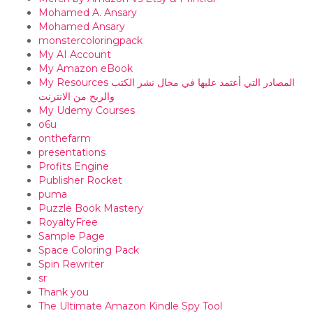
Mohamed A. Ansary
Mohamed Ansary
monstercoloringpack
My AI Account
My Amazon eBook
My Resources المصادر التي أعتمد عليها في مجال نشر الكتب
والربح من الانترنت
My Udemy Courses
o6u
onthefarm
presentations
Profits Engine
Publisher Rocket
puma
Puzzle Book Mastery
RoyaltyFree
Sample Page
Space Coloring Pack
Spin Rewriter
sr
Thank you
The Ultimate Amazon Kindle Spy Tool