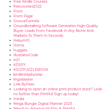
Free Kindle Courses
freecourses2022
Front
Front Page
GrooveFunnels
Groundbreaking Software Generates High-Quality
Buyer Leads From Facebook In Any Niche And
Markets To Them In Seconds
Helium10
Home
huggies
IllustratorCode
in21
KDSPY
KIDZPUZZLEBOOK
kindlestepbystep
lingoblaster
Link ByPass
Looking to open an online print product store? Look
no further than Printful! Sign up today!
media
Mega Bungle Digital Planner 2023
Merch by Amazon Vs Etsy & Printful