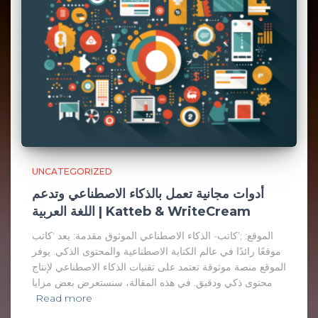
UNCATEGORIZED
أدوات مجانية تعمل بالذكاء الاصطناعي وتدعم
اللغة العربية | Katteb & WriteCream
الموقع: ;’كاتب- الذكاء الاصطناعي الموثوق مقدمة: يعد ‘كاتب
موقعًا رائدًا في عالم الكتابة الاصطناعية والمحتوى الذكي. يوفر
الموقع منصة موثوقة تعتمد على تقنيات الذكاء الاصطناعي لإنتاج
محتوى ذكي ودقيق. في هذه المقالة، سنستعرض بعض مزايا
Read more