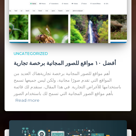
UNCATEGORIZED
أفضل ١٠ مواقع للصور المجانية برخصة تجارية
أهم مواقع للصور المجانية برخصة تجاريةهناك العديد من
المواقع التي تقدم صورًا مجانية، ولكن ليس جميعها تسمح
باستخدامها للأغراض التجارية. في هذا المقال، سنقدم لك قائمة
بأهم مواقع الصور المجانية التي تسمح لك باستخدام الصور
Read more