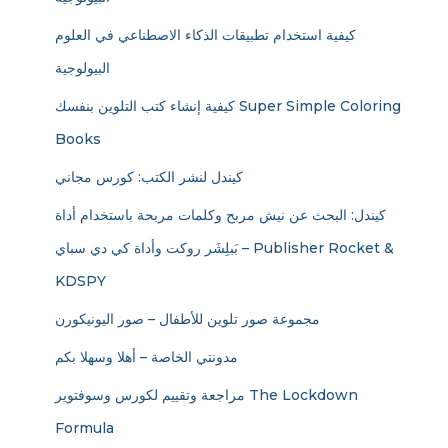
كيفية استخدام تطبيقات الذكاء الاصطناعي في العلوم
البيولوجية
كيفية إنشاء كتب التلوين بنفسك Super Simple Coloring
Books
كيندل لنشر الكتب: كورس مجاني
كيندل: البحث عن نيش مربح وكلمات مربحة باستخدام أداة
بَبلِشَر روكت وأداة كي دي سباي – Publisher Rocket &
KDSPY
مجموعة صور تلوين للأطفال – صور اليونيكورن
مدونتي الخاصة – أهلا وسهلا بكم
مراجعة وتقييم لكورس وسوفتوير The Lockdown
Formula