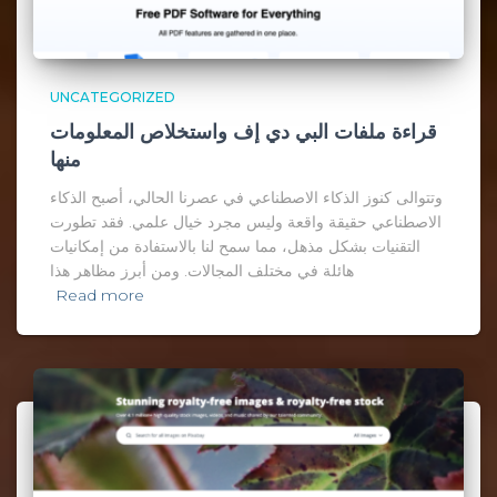
UNCATEGORIZED
قراءة ملفات البي دي إف واستخلاص المعلومات
منها
وتتوالى كنوز الذكاء الاصطناعي في عصرنا الحالي، أصبح الذكاء
الاصطناعي حقيقة واقعة وليس مجرد خيال علمي. فقد تطورت
التقنيات بشكل مذهل، مما سمح لنا بالاستفادة من إمكانيات
هائلة في مختلف المجالات. ومن أبرز مظاهر هذا
Read more