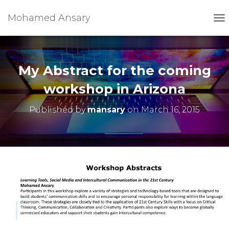
Mohamed Ansary
T
O
G
G
L
My Abstract for the coming
E
N
workshop in Arizona
A
V
Published by
mansary
on
March 16, 2015
I
G
A
T
I
O
N