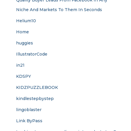
Quality Buyer Leads From Facebook In Any
Niche And Markets To Them In Seconds
Helium10
Home
huggies
IllustratorCode
in21
KDSPY
KIDZPUZZLEBOOK
kindlestepbystep
lingoblaster
Link ByPass