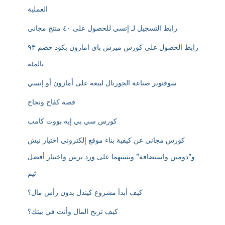
العملية
رابط التسجيل لـ إتسي للحصول على ٤٠ منتج مجاني
رابط الحصول على كورس ميرش باي امازون بكود خصم ٩٣
بالمئة
سوفتوير صناعة الجورنال لبيعه على أمازون أو إتسي
قصة كفاح ونجاح
كورس سي بي إيه بووت كامب
كورس مجاني عن كيفية بناء موقع إلكتروني اختيار نيش
و”دومين واستضافة” وتثبيتهما على ورد برس واختيار أفضل
ثيم
كيف أبدأ مشروع كيندل بدون رأس مال؟
كيف تربح المال وأنت في بيتك؟