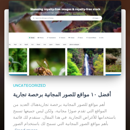
UNCATEGORIZED
أفضل ١٠ مواقع للصور المجانية برخصة تجارية
أهم مواقع للصور المجانية برخصة تجاريةهناك العديد من
المواقع التي تقدم صورًا مجانية، ولكن ليس جميعها تسمح
باستخدامها للأغراض التجارية. في هذا المقال، سنقدم لك قائمة
بأهم مواقع الصور المجانية التي تسمح لك باستخدام الصور