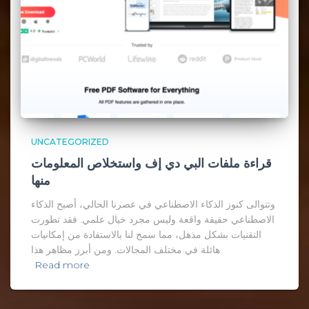
UNCATEGORIZED
قراءة ملفات البي دي إف واستخلاص المعلومات
منها
وتتوالى كنوز الذكاء الاصطناعي في عصرنا الحالي، أصبح الذكاء
الاصطناعي حقيقة واقعة وليس مجرد خيال علمي. فقد تطورت
التقنيات بشكل مذهل، مما سمح لنا بالاستفادة من إمكانيات
هائلة في مختلف المجالات. ومن أبرز مظاهر هذا
Read more