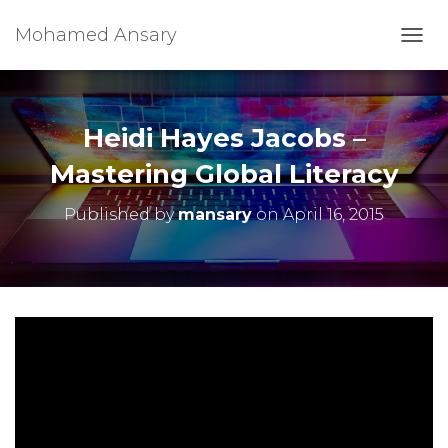
Mohamed Ansary
T
O
G
G
L
Heidi Hayes Jacobs –
E
N
Mastering Global Literacy
A
V
Published by
mansary
on
April 16, 2015
I
G
A
T
I
O
N