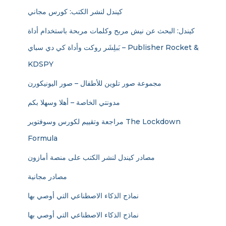
كيندل لنشر الكتب: كورس مجاني
كيندل: البحث عن نيش مربح وكلمات مربحة باستخدام أداة
بَبلِشَر روكت وأداة كي دي سباي – Publisher Rocket &
KDSPY
مجموعة صور تلوين للأطفال – صور اليونيكورن
مدونتي الخاصة – أهلا وسهلا بكم
مراجعة وتقييم لكورس وسوفتوير The Lockdown
Formula
مصادر كيندل لنشر الكتب على منصة أمازون
مصادر مجانية
نماذج الذكاء الاصطناعي التي أوصي بها
نماذج الذكاء الاصطناعي التي أوصي بها