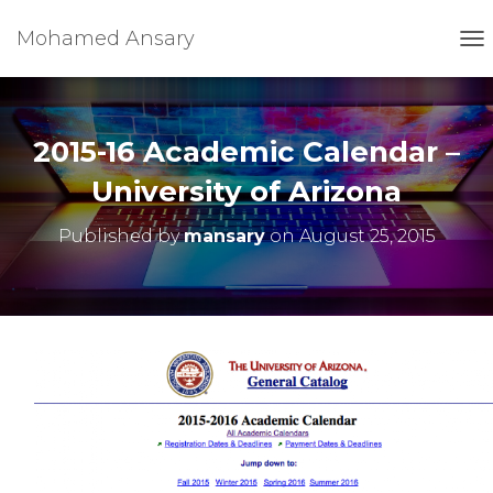
Mohamed Ansary
T
O
G
G
L
2015-16 Academic Calendar –
E
N
University of Arizona
A
V
Published by
mansary
on
August 25, 2015
I
G
A
T
I
O
N