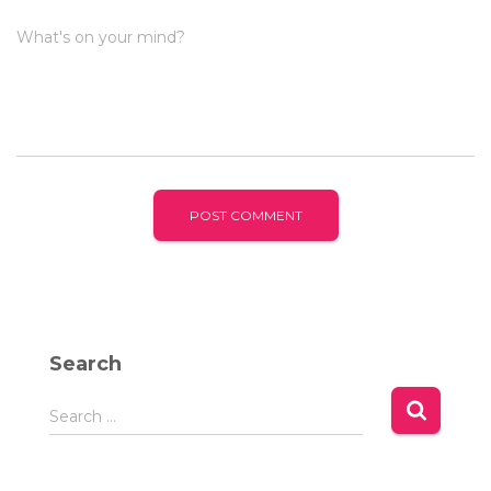
What's on your mind?
Search
S
Search …
e
a
r