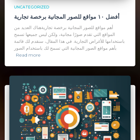
UNCATEGORIZED
أفضل ١٠ مواقع للصور المجانية برخصة تجارية
أهم مواقع للصور المجانية برخصة تجاريةهناك العديد من
المواقع التي تقدم صورًا مجانية، ولكن ليس جميعها تسمح
باستخدامها للأغراض التجارية. في هذا المقال، سنقدم لك قائمة
بأهم مواقع الصور المجانية التي تسمح لك باستخدام الصور
Read more