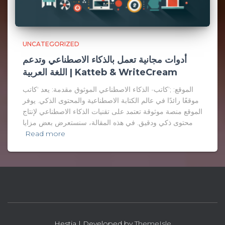
UNCATEGORIZED
أدوات مجانية تعمل بالذكاء الاصطناعي وتدعم
اللغة العربية | Katteb & WriteCream
الموقع: ;’كاتب- الذكاء الاصطناعي الموثوق مقدمة: يعد ‘كاتب
موقعًا رائدًا في عالم الكتابة الاصطناعية والمحتوى الذكي. يوفر
الموقع منصة موثوقة تعتمد على تقنيات الذكاء الاصطناعي لإنتاج
محتوى ذكي ودقيق. في هذه المقالة، سنستعرض بعض مزايا
Read more
Hestia | Developed by
ThemeIsle