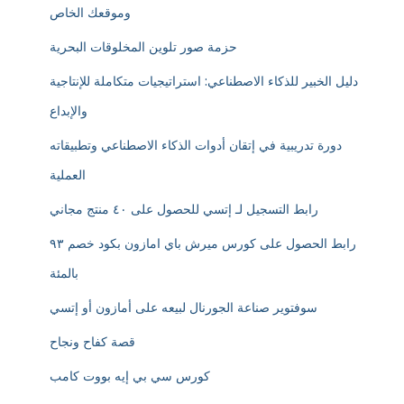
وموقعك الخاص
حزمة صور تلوين المخلوقات البحرية
دليل الخبير للذكاء الاصطناعي: استراتيجيات متكاملة للإنتاجية
والإبداع
دورة تدريبية في إتقان أدوات الذكاء الاصطناعي وتطبيقاته
العملية
رابط التسجيل لـ إتسي للحصول على ٤٠ منتج مجاني
رابط الحصول على كورس ميرش باي امازون بكود خصم ٩٣
بالمئة
سوفتوير صناعة الجورنال لبيعه على أمازون أو إتسي
قصة كفاح ونجاح
كورس سي بي إيه بووت كامب