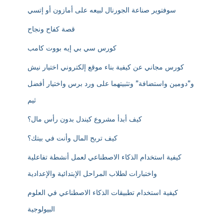
سوفتوير صناعة الجورنال لبيعه على أمازون أو إتسي
قصة كفاح ونجاح
كورس سي بي إيه بووت كامب
كورس مجاني عن كيفية بناء موقع إلكتروني اختيار نيش
و”دومين واستضافة” وتثبيتهما على ورد برس واختيار أفضل
ثيم
كيف أبدأ مشروع كيندل بدون رأس مال؟
كيف تربح المال وأنت في بيتك؟
كيفية استخدام الذكاء الاصطناعي لعمل أنشطة تفاعلية
واختبارات لطلاب المراحل الإبتدائية والإعدادية
كيفية استخدام تطبيقات الذكاء الاصطناعي في العلوم
البيولوجية