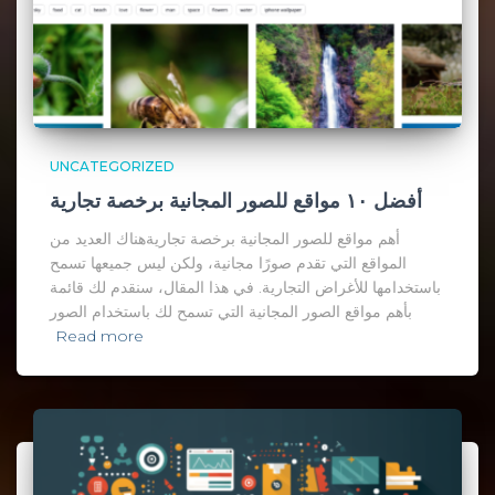
UNCATEGORIZED
أفضل ١٠ مواقع للصور المجانية برخصة تجارية
أهم مواقع للصور المجانية برخصة تجاريةهناك العديد من
المواقع التي تقدم صورًا مجانية، ولكن ليس جميعها تسمح
باستخدامها للأغراض التجارية. في هذا المقال، سنقدم لك قائمة
بأهم مواقع الصور المجانية التي تسمح لك باستخدام الصور
Read more