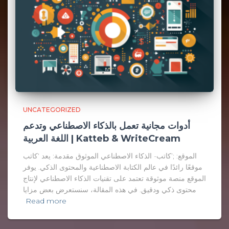
UNCATEGORIZED
أدوات مجانية تعمل بالذكاء الاصطناعي وتدعم
اللغة العربية | Katteb & WriteCream
الموقع: ;’كاتب- الذكاء الاصطناعي الموثوق مقدمة: يعد ‘كاتب
موقعًا رائدًا في عالم الكتابة الاصطناعية والمحتوى الذكي. يوفر
الموقع منصة موثوقة تعتمد على تقنيات الذكاء الاصطناعي لإنتاج
محتوى ذكي ودقيق. في هذه المقالة، سنستعرض بعض مزايا
Read more