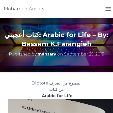
Mohamed Ansary
T
O
G
G
L
كتاب أعجبني: Arabic for Life – By:
E
N
Bassam K.Farangieh
A
V
Published by
mansary
on
September 25, 2015
I
G
A
T
I
O
Diptote الممنوع من الصرف
N
من كتاب
Arabic for Life