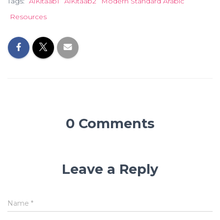
Tags:
AlKitaab1
AlKitaab2
Modern Standard Arabic
Resources
0 Comments
Leave a Reply
Name
*