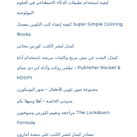
كيفية استخدام تطبيقات الذكاء الاصطناعي في العلوم
البيولوجية
كيفية إنشاء كتب التلوين بنفسك Super Simple Coloring
Books
كيندل لنشر الكتب: كورس مجاني
كيندل: البحث عن نيش مربح وكلمات مربحة باستخدام أداة
بَبلِشَر روكت وأداة كي دي سباي – Publisher Rocket &
KDSPY
مجموعة صور تلوين للأطفال – صور اليونيكورن
مدونتي الخاصة – أهلا وسهلا بكم
مراجعة وتقييم لكورس وسوفتوير The Lockdown
Formula
مصادر كيندل لنشر الكتب على منصة أمازون