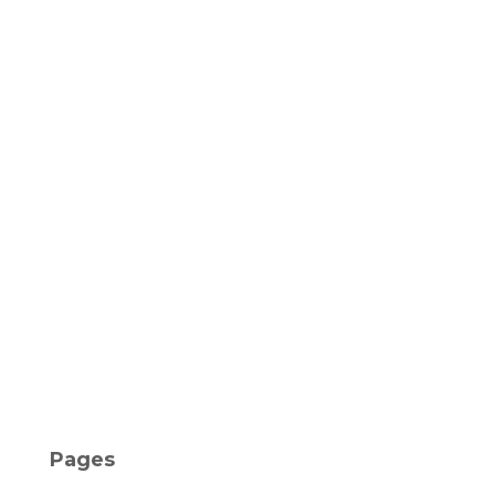
s
Pages