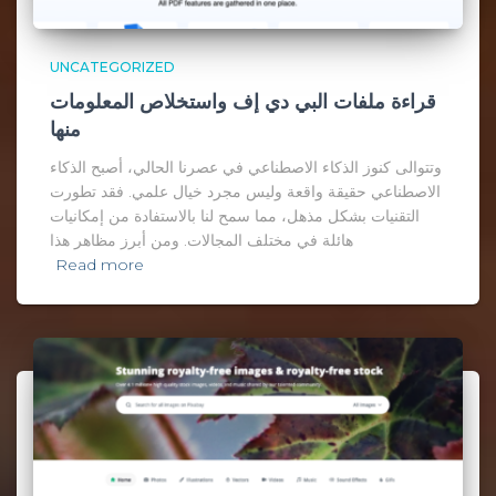
UNCATEGORIZED
قراءة ملفات البي دي إف واستخلاص المعلومات
منها
وتتوالى كنوز الذكاء الاصطناعي في عصرنا الحالي، أصبح الذكاء
الاصطناعي حقيقة واقعة وليس مجرد خيال علمي. فقد تطورت
التقنيات بشكل مذهل، مما سمح لنا بالاستفادة من إمكانيات
هائلة في مختلف المجالات. ومن أبرز مظاهر هذا
Read more