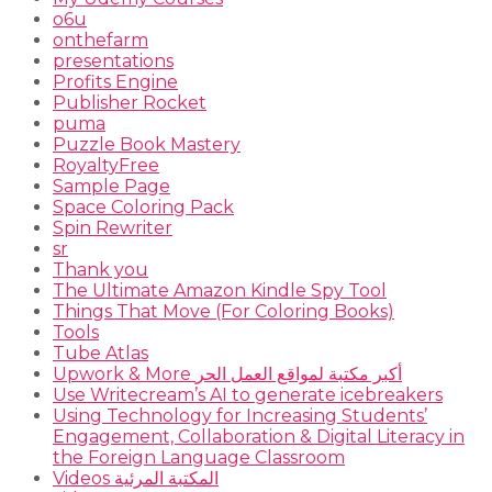
o6u
onthefarm
presentations
Profits Engine
Publisher Rocket
puma
Puzzle Book Mastery
RoyaltyFree
Sample Page
Space Coloring Pack
Spin Rewriter
sr
Thank you
The Ultimate Amazon Kindle Spy Tool
Things That Move (For Coloring Books)
Tools
Tube Atlas
Upwork & More أكبر مكتبة لمواقع العمل الحر
Use Writecream’s AI to generate icebreakers
Using Technology for Increasing Students’
Engagement, Collaboration & Digital Literacy in
the Foreign Language Classroom
Videos المكتبة المرئية