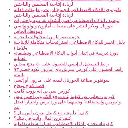
لزيادة إنتاجية المعلمين والباحثين
تكنولوجيا الذكاء الاصطناعي للجميع: أدوات وتطبيقات فعالة
لزيادة إنتاجية المعلمين والباحثين
توظيف الذكاء الاصطناعي لعمل أنشطة تفاعلية واختبارات
جورنال وبلانر للنشر على منصات أمازون ولولو وإتسي
وموقعك الخاص
حزمة صور تلوين المخلوقات البحرية
دليل الخبير للذكاء الاصطناعي: استراتيجيات متكاملة للإنتاجية
والإبداع
دورة تدريبية في إتقان أدوات الذكاء الاصطناعي وتطبيقاته
العملية
رابط التسجيل لـ إتسي للحصول على ٤٠ منتج مجاني
رابط الحصول على كورس ميرش باي امازون بكود خصم ٩٣
بالمئة
سوفتوير صناعة الجورنال لبيعه على أمازون أو إتسي
قصة كفاح ونجاح
كورس سي بي إيه بووت كامب
كورس مجاني عن كيفية بناء موقع إلكتروني اختيار نيش
و”دومين واستضافة” وتثبيتهما على ورد برس واختيار أفضل
ثيم
كيف أبدأ مشروع كيندل بدون رأس مال؟
كيف تربح المال وأنت في بيتك؟
كيفية استخدام الذكاء الاصطناعي لعمل أنشطة تفاعلية