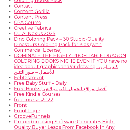
Coloring Books Pack
Contact
Content Gorilla
Content Press
CPA Course
Creative Fabrica
CU AI Nexus 2025
Dino Coloring Pack – 30 Studio-Quality
Dinosaurs Coloring Pack for Kids (with
Commercial License)
DOMINATE THE HIGHLY PROFITABLE DRAGON
COLORING BOOKS NICHE EVEN IF YOU have no
idea about graphics and/or drawing. ​ كتب تلوين
للأطفال – صور التنين
FebDiscount
Free Baby Stuff – Daily
Free Books | أفضل مواقع لتحميل الكتب ببلاش
Free Kindle Courses
freecourses2022
Front
Front Page
GrooveFunnels
Groundbreaking Software Generates High-
Quality Buyer Leads From Facebook In Any