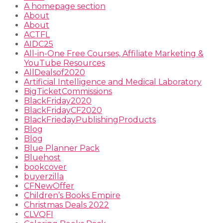
A homepage section
About
About
ACTFL
AIDC25
All-in-One Free Courses, Affiliate Marketing &
YouTube Resources
AllDealsof2020
Artificial Intelligence and Medical Laboratory
BigTicketCommissions
BlackFriday2020
BlackFridayCF2020
BlackFriedayPublishingProducts
Blog
Blog
Blue Planner Pack
Bluehost
bookcover
buyerzilla
CFNewOffer
Children’s Books Empire
Christmas Deals 2022
CLVQFI