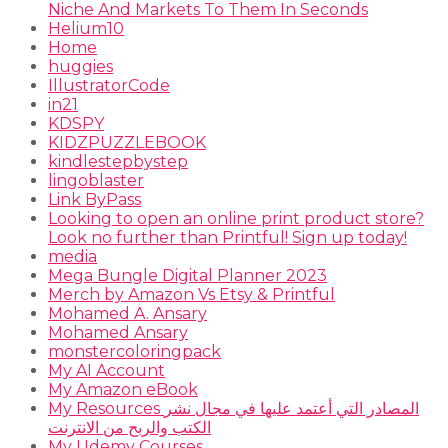
Niche And Markets To Them In Seconds
Helium10
Home
huggies
IllustratorCode
in21
KDSPY
KIDZPUZZLEBOOK
kindlestepbystep
lingoblaster
Link ByPass
Looking to open an online print product store?
Look no further than Printful! Sign up today!
media
Mega Bungle Digital Planner 2023
Merch by Amazon Vs Etsy & Printful
Mohamed A. Ansary
Mohamed Ansary
monstercoloringpack
My AI Account
My Amazon eBook
My Resources المصادر التي أعتمد عليها في مجال نشر
الكتب والربح من الانترنت
My Udemy Courses