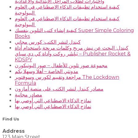
واختبارات لطلاب المراحل الإبتدائية والإعدادية
كيفية استخدام تطبيقات الذكاء الاصطناعي في العلوم
البيولوجية
كيفية استخدام تطبيقات الذكاء الاصطناعي في العلوم
البيولوجية
كيفية إنشاء كتب التلوين بنفسك Super Simple Coloring
Books
كيندل لنشر الكتب: كورس مجاني
كيندل: البحث عن نيش مربح وكلمات مربحة باستخدام أداة
بَبلِشَر روكت وأداة كي دي سباي – Publisher Rocket &
KDSPY
مجموعة صور تلوين للأطفال – صور اليونيكورن
مدونتي الخاصة – أهلا وسهلا بكم
مراجعة وتقييم لكورس وسوفتوير The Lockdown
Formula
مصادر كيندل لنشر الكتب على منصة أمازون
مصادر مجانية
نماذج الذكاء الاصطناعي التي أوصي بها
نماذج الذكاء الاصطناعي التي أوصي بها
Find Us
Address
123 Main Street