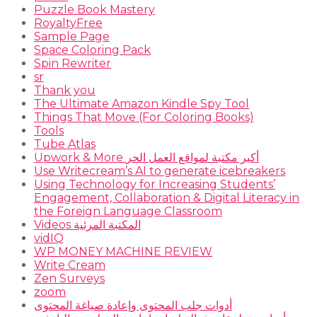
Puzzle Book Mastery
RoyaltyFree
Sample Page
Space Coloring Pack
Spin Rewriter
sr
Thank you
The Ultimate Amazon Kindle Spy Tool
Things That Move (For Coloring Books)
Tools
Tube Atlas
Upwork & More أكبر مكتبة لمواقع العمل الحر
Use Writecream’s AI to generate icebreakers
Using Technology for Increasing Students’
Engagement, Collaboration & Digital Literacy in
the Foreign Language Classroom
Videos المكتبة المرئية
vidIQ
WP MONEY MACHINE REVIEW
Write Cream
Zen Surveys
zoom
أدوات جلب المحتوى وإعادة صياغة المحتوى