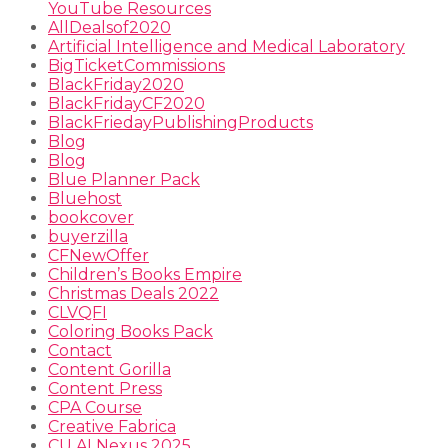
YouTube Resources
AllDealsof2020
Artificial Intelligence and Medical Laboratory
BigTicketCommissions
BlackFriday2020
BlackFridayCF2020
BlackFriedayPublishingProducts
Blog
Blog
Blue Planner Pack
Bluehost
bookcover
buyerzilla
CFNewOffer
Children’s Books Empire
Christmas Deals 2022
CLVQFI
Coloring Books Pack
Contact
Content Gorilla
Content Press
CPA Course
Creative Fabrica
CU AI Nexus 2025