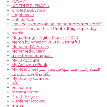
KDSPY
KIDZPUZZLEBOOK
kindlestepbystep
lingoblaster
Link ByPass
Looking to open an online print product store?
Look no further than Printful! Sign up today!
media
Mega Bungle Digital Planner 2023
Merch by Amazon Vs Etsy & Printful
Mohamed A. Ansary
Mohamed Ansary
monstercoloringpack
My AI Account
My Amazon eBook
My Resources المصادر التي أعتمد عليها في مجال نشر
الكتب والربح من الانترنت
My Udemy Courses
o6u
onthefarm
presentations
Profits Engine
Publisher Rocket
puma