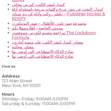
كيندل لنشر الكتب: كورس مجاني
كيندل: البحث عن نيش مربح وكلمات مربحة باستخدام أداة
بَبلِشَر روكت وأداة كي دي سباي – Publisher Rocket &
KDSPY
مجموعة صور تلوين للأطفال – صور اليونيكورن
مدونتي الخاصة – أهلا وسهلا بكم
مراجعة وتقييم لكورس وسوفتوير The Lockdown
Formula
مصادر كيندل لنشر الكتب على منصة أمازون
مصادر مجانية
نماذج الذكاء الاصطناعي التي أوصي بها
نماذج الذكاء الاصطناعي التي أوصي بها
Find Us
Address
123 Main Street
New York, NY 10001
Hours
Monday—Friday: 9:00AM–5:00PM
Saturday & Sunday: 11:00AM–3:00PM