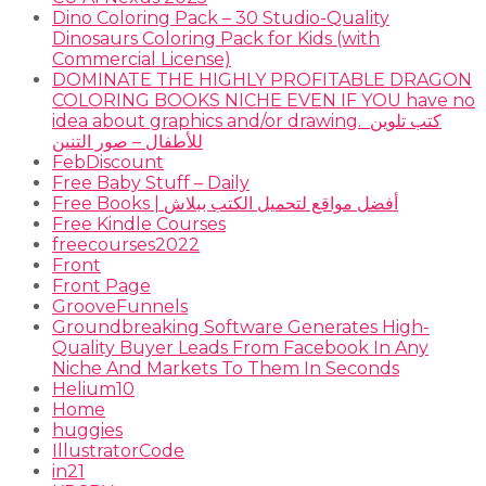
Dino Coloring Pack – 30 Studio-Quality
Dinosaurs Coloring Pack for Kids (with
Commercial License)
DOMINATE THE HIGHLY PROFITABLE DRAGON
COLORING BOOKS NICHE EVEN IF YOU have no
idea about graphics and/or drawing. ​ كتب تلوين
للأطفال – صور التنين
FebDiscount
Free Baby Stuff – Daily
Free Books | أفضل مواقع لتحميل الكتب ببلاش
Free Kindle Courses
freecourses2022
Front
Front Page
GrooveFunnels
Groundbreaking Software Generates High-
Quality Buyer Leads From Facebook In Any
Niche And Markets To Them In Seconds
Helium10
Home
huggies
IllustratorCode
in21