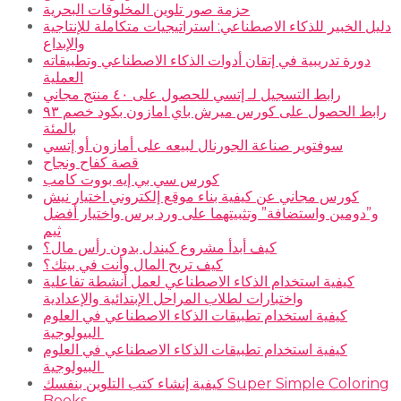
حزمة صور تلوين المخلوقات البحرية
دليل الخبير للذكاء الاصطناعي: استراتيجيات متكاملة للإنتاجية
والإبداع
دورة تدريبية في إتقان أدوات الذكاء الاصطناعي وتطبيقاته
العملية
رابط التسجيل لـ إتسي للحصول على ٤٠ منتج مجاني
رابط الحصول على كورس ميرش باي امازون بكود خصم ٩٣
بالمئة
سوفتوير صناعة الجورنال لبيعه على أمازون أو إتسي
قصة كفاح ونجاح
كورس سي بي إيه بووت كامب
كورس مجاني عن كيفية بناء موقع إلكتروني اختيار نيش
و”دومين واستضافة” وتثبيتهما على ورد برس واختيار أفضل
ثيم
كيف أبدأ مشروع كيندل بدون رأس مال؟
كيف تربح المال وأنت في بيتك؟
كيفية استخدام الذكاء الاصطناعي لعمل أنشطة تفاعلية
واختبارات لطلاب المراحل الإبتدائية والإعدادية
كيفية استخدام تطبيقات الذكاء الاصطناعي في العلوم
البيولوجية
كيفية استخدام تطبيقات الذكاء الاصطناعي في العلوم
البيولوجية
كيفية إنشاء كتب التلوين بنفسك Super Simple Coloring
Books