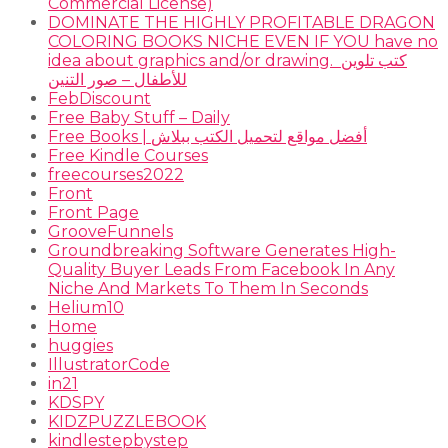
Commercial License)
DOMINATE THE HIGHLY PROFITABLE DRAGON
COLORING BOOKS NICHE EVEN IF YOU have no
idea about graphics and/or drawing. ​ كتب تلوين
للأطفال – صور التنين
FebDiscount
Free Baby Stuff – Daily
Free Books | أفضل مواقع لتحميل الكتب ببلاش
Free Kindle Courses
freecourses2022
Front
Front Page
GrooveFunnels
Groundbreaking Software Generates High-
Quality Buyer Leads From Facebook In Any
Niche And Markets To Them In Seconds
Helium10
Home
huggies
IllustratorCode
in21
KDSPY
KIDZPUZZLEBOOK
kindlestepbystep