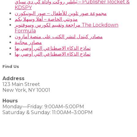
بَبلِشَر روكت وأداة كي دي سباي – Publisher Rocket &
KDSPY
مجموعة صور تلوين للأطفال – صور اليونيكورن
مدونتي الخاصة – أهلا وسهلا بكم
مراجعة وتقييم لكورس وسوفتوير The Lockdown
Formula
مصادر كيندل لنشر الكتب على منصة أمازون
مصادر مجانية
نماذج الذكاء الاصطناعي التي أوصي بها
نماذج الذكاء الاصطناعي التي أوصي بها
Find Us
Address
123 Main Street
New York, NY 10001
Hours
Monday—Friday: 9:00AM–5:00PM
Saturday & Sunday: 11:00AM–3:00PM