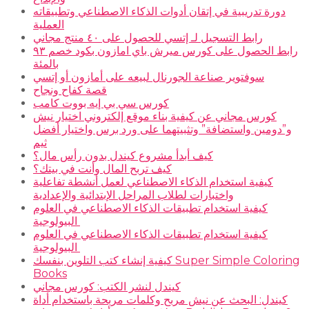
دورة تدريبية في إتقان أدوات الذكاء الاصطناعي وتطبيقاته
العملية
رابط التسجيل لـ إتسي للحصول على ٤٠ منتج مجاني
رابط الحصول على كورس ميرش باي امازون بكود خصم ٩٣
بالمئة
سوفتوير صناعة الجورنال لبيعه على أمازون أو إتسي
قصة كفاح ونجاح
كورس سي بي إيه بووت كامب
كورس مجاني عن كيفية بناء موقع إلكتروني اختيار نيش
و”دومين واستضافة” وتثبيتهما على ورد برس واختيار أفضل
ثيم
كيف أبدأ مشروع كيندل بدون رأس مال؟
كيف تربح المال وأنت في بيتك؟
كيفية استخدام الذكاء الاصطناعي لعمل أنشطة تفاعلية
واختبارات لطلاب المراحل الإبتدائية والإعدادية
كيفية استخدام تطبيقات الذكاء الاصطناعي في العلوم
البيولوجية
كيفية استخدام تطبيقات الذكاء الاصطناعي في العلوم
البيولوجية
كيفية إنشاء كتب التلوين بنفسك Super Simple Coloring
Books
كيندل لنشر الكتب: كورس مجاني
كيندل: البحث عن نيش مربح وكلمات مربحة باستخدام أداة