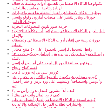
تكنولوجيا الذكاء الاصطناعي للجميع: أدوات وتطبيقات فعالة
لزيادة إنتاجية المعلمين والباحثين
توظيف الذكاء الاصطناعي لعمل أنشطة تفاعلية واختبارات
جورنال وبلانر للنشر على منصات أمازون ولولو وإتسي
وموقعك الخاص
حزمة صور تلوين المخلوقات البحرية
دليل الخبير للذكاء الاصطناعي: استراتيجيات متكاملة للإنتاجية
والإبداع
دورة تدريبية في إتقان أدوات الذكاء الاصطناعي وتطبيقاته
العملية
رابط التسجيل لـ إتسي للحصول على ٤٠ منتج مجاني
رابط الحصول على كورس ميرش باي امازون بكود خصم ٩٣
بالمئة
سوفتوير صناعة الجورنال لبيعه على أمازون أو إتسي
قصة كفاح ونجاح
كورس سي بي إيه بووت كامب
كورس مجاني عن كيفية بناء موقع إلكتروني اختيار نيش
و”دومين واستضافة” وتثبيتهما على ورد برس واختيار أفضل
ثيم
كيف أبدأ مشروع كيندل بدون رأس مال؟
كيف تربح المال وأنت في بيتك؟
كيفية استخدام الذكاء الاصطناعي لعمل أنشطة تفاعلية
واختبارات لطلاب المراحل الإبتدائية والإعدادية