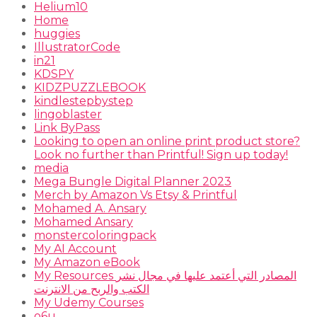
Helium10
Home
huggies
IllustratorCode
in21
KDSPY
KIDZPUZZLEBOOK
kindlestepbystep
lingoblaster
Link ByPass
Looking to open an online print product store?
Look no further than Printful! Sign up today!
media
Mega Bungle Digital Planner 2023
Merch by Amazon Vs Etsy & Printful
Mohamed A. Ansary
Mohamed Ansary
monstercoloringpack
My AI Account
My Amazon eBook
My Resources المصادر التي أعتمد عليها في مجال نشر
الكتب والربح من الانترنت
My Udemy Courses
o6u