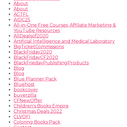
About
About
ACTFL
AIDC25
All-in-One Free Courses, Affiliate Marketing &
YouTube Resources
AllDealsof2020
Artificial Intelligence and Medical Laboratory
BigTicketCommissions
BlackFriday2020
BlackFridayCF2020
BlackFriedayPublishingProducts
Blog
Blog
Blue Planner Pack
Bluehost
bookcover
buyerzilla
CFNewOffer
Children’s Books Empire
Christmas Deals 2022
CLVQFI
Coloring Books Pack