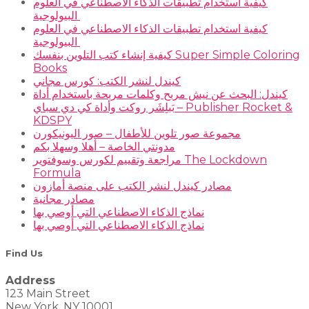
كيفية استخدام تطبيقات الذكاء الاصطناعي في العلوم
البيولوجية
كيفية استخدام تطبيقات الذكاء الاصطناعي في العلوم
البيولوجية
كيفية إنشاء كتب التلوين بنفسك Super Simple Coloring
Books
كيندل لنشر الكتب: كورس مجاني
كيندل: البحث عن نيش مربح وكلمات مربحة باستخدام أداة
بَبلِشَر روكت وأداة كي دي سباي – Publisher Rocket &
KDSPY
مجموعة صور تلوين للأطفال – صور اليونيكورن
مدونتي الخاصة – أهلا وسهلا بكم
مراجعة وتقييم لكورس وسوفتوير The Lockdown
Formula
مصادر كيندل لنشر الكتب على منصة أمازون
مصادر مجانية
نماذج الذكاء الاصطناعي التي أوصي بها
نماذج الذكاء الاصطناعي التي أوصي بها
Find Us
Address
123 Main Street
New York, NY 10001