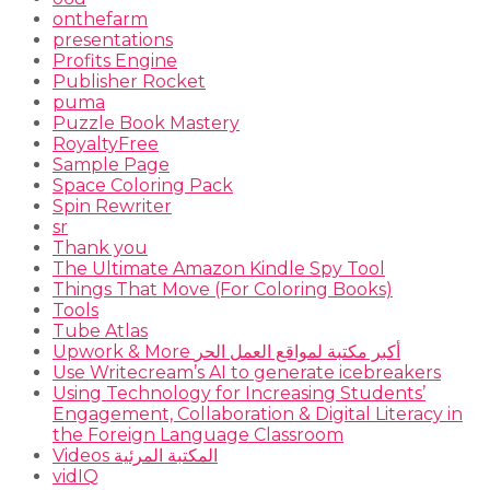
onthefarm
presentations
Profits Engine
Publisher Rocket
puma
Puzzle Book Mastery
RoyaltyFree
Sample Page
Space Coloring Pack
Spin Rewriter
sr
Thank you
The Ultimate Amazon Kindle Spy Tool
Things That Move (For Coloring Books)
Tools
Tube Atlas
Upwork & More أكبر مكتبة لمواقع العمل الحر
Use Writecream’s AI to generate icebreakers
Using Technology for Increasing Students’
Engagement, Collaboration & Digital Literacy in
the Foreign Language Classroom
Videos المكتبة المرئية
vidIQ