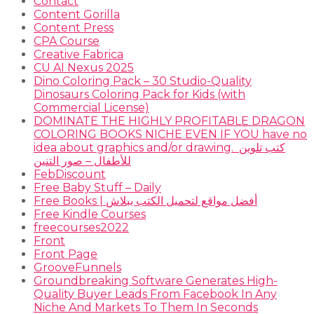
Contact
Content Gorilla
Content Press
CPA Course
Creative Fabrica
CU AI Nexus 2025
Dino Coloring Pack – 30 Studio-Quality
Dinosaurs Coloring Pack for Kids (with
Commercial License)
DOMINATE THE HIGHLY PROFITABLE DRAGON
COLORING BOOKS NICHE EVEN IF YOU have no
idea about graphics and/or drawing. ​ كتب تلوين
للأطفال – صور التنين
FebDiscount
Free Baby Stuff – Daily
Free Books | أفضل مواقع لتحميل الكتب ببلاش
Free Kindle Courses
freecourses2022
Front
Front Page
GrooveFunnels
Groundbreaking Software Generates High-
Quality Buyer Leads From Facebook In Any
Niche And Markets To Them In Seconds