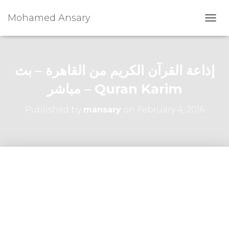
Mohamed Ansary
T
O
G
G
L
إذاعة القرآن الكريم من القاهرة – بث
E
N
مباشر – Quran Karim
A
V
Published by
mansary
on
February 4, 2016
I
G
A
T
I
O
N