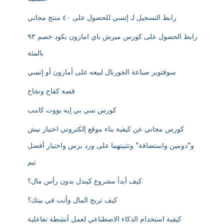
رابط التسجيل لـ إتسي للحصول على ٤٠ منتج مجاني
رابط الحصول على كورس ميرش باي امازون بكود خصم ٩٣
بالمئة
سوفتوير صناعة الجورنال لبيعه على أمازون أو إتسي
قصة كفاح ونجاح
كورس سي بي إيه بووت كامب
كورس مجاني عن كيفية بناء موقع إلكتروني اختيار نيش
و”دومين واستضافة” وتثبيتهما على ورد برس واختيار أفضل
ثيم
كيف أبدأ مشروع كيندل بدون رأس مال؟
كيف تربح المال وأنت في بيتك؟
كيفية استخدام الذكاء الاصطناعي لعمل أنشطة تفاعلية