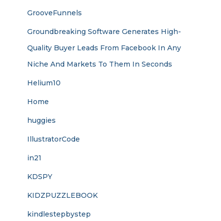
GrooveFunnels
Groundbreaking Software Generates High-
Quality Buyer Leads From Facebook In Any
Niche And Markets To Them In Seconds
Helium10
Home
huggies
IllustratorCode
in21
KDSPY
KIDZPUZZLEBOOK
kindlestepbystep