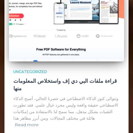
UNCATEGORIZED
قراءة ملفات البي دي إف واستخلاص المعلومات
منها
وتتوالى كنوز الذكاء الاصطناعي في عصرنا الحالي، أصبح الذكاء
الاصطناعي حقيقة واقعة وليس مجرد خيال علمي. فقد تطورت
التقنيات بشكل مذهل، مما سمح لنا بالاستفادة من إمكانيات
هائلة في مختلف المجالات. ومن أبرز مظاهر هذا
Read more