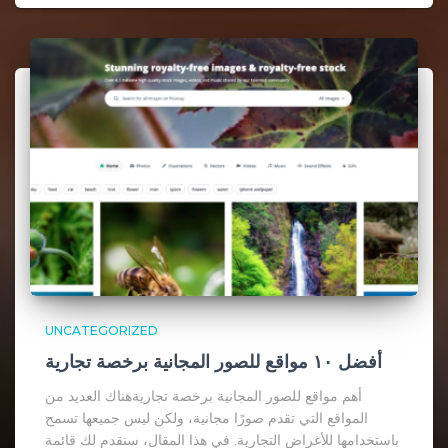
UNCATEGORIZED
أفضل ١٠ مواقع للصور المجانية برخصة تجارية
أهم مواقع للصور المجانية برخصة تجاريةهناك العديد من
المواقع التي تقدم صورًا مجانية، ولكن ليس جميعها تسمح
باستخدامها للأغراض التجارية. في هذا المقال، سنقدم لك قائمة