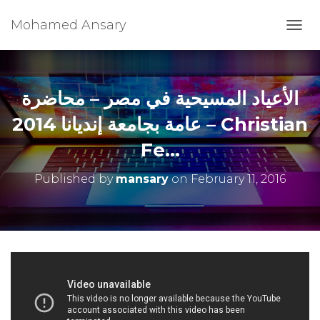
Mohamed Ansary
T
O
G
G
L
الأعياد المسيحية في مصر – محاضرة
E
N
عامة بجامعة إنديانا 2014 – Christian
A
Fe…
V
I
G
Published by
mansary
on
February 11, 2016
A
T
I
O
N