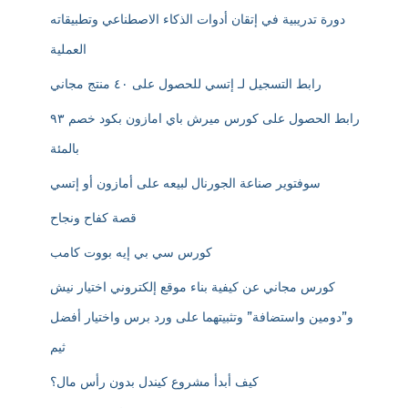
دورة تدريبية في إتقان أدوات الذكاء الاصطناعي وتطبيقاته
العملية
رابط التسجيل لـ إتسي للحصول على ٤٠ منتج مجاني
رابط الحصول على كورس ميرش باي امازون بكود خصم ٩٣
بالمئة
سوفتوير صناعة الجورنال لبيعه على أمازون أو إتسي
قصة كفاح ونجاح
كورس سي بي إيه بووت كامب
كورس مجاني عن كيفية بناء موقع إلكتروني اختيار نيش
و”دومين واستضافة” وتثبيتهما على ورد برس واختيار أفضل
ثيم
كيف أبدأ مشروع كيندل بدون رأس مال؟