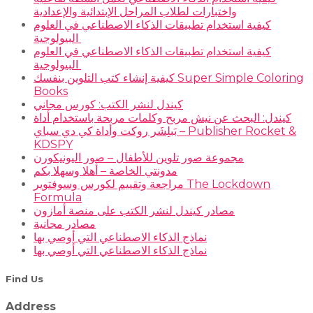
واختبارات لطلاب المراحل الإبتدائية والإعدادية
كيفية استخدام تطبيقات الذكاء الاصطناعي في العلوم
البيولوجية
كيفية استخدام تطبيقات الذكاء الاصطناعي في العلوم
البيولوجية
كيفية إنشاء كتب التلوين بنفسك Super Simple Coloring
Books
كيندل لنشر الكتب: كورس مجاني
كيندل: البحث عن نيش مربح وكلمات مربحة باستخدام أداة
بَبلِشَر روكت وأداة كي دي سباي – Publisher Rocket &
KDSPY
مجموعة صور تلوين للأطفال – صور اليونيكورن
مدونتي الخاصة – أهلا وسهلا بكم
مراجعة وتقييم لكورس وسوفتوير The Lockdown
Formula
مصادر كيندل لنشر الكتب على منصة أمازون
مصادر مجانية
نماذج الذكاء الاصطناعي التي أوصي بها
نماذج الذكاء الاصطناعي التي أوصي بها
Find Us
Address