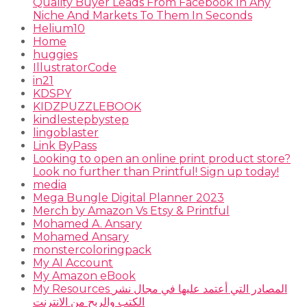
Quality Buyer Leads From Facebook In Any
Niche And Markets To Them In Seconds
Helium10
Home
huggies
IllustratorCode
in21
KDSPY
KIDZPUZZLEBOOK
kindlestepbystep
lingoblaster
Link ByPass
Looking to open an online print product store?
Look no further than Printful! Sign up today!
media
Mega Bungle Digital Planner 2023
Merch by Amazon Vs Etsy & Printful
Mohamed A. Ansary
Mohamed Ansary
monstercoloringpack
My AI Account
My Amazon eBook
My Resources المصادر التي أعتمد عليها في مجال نشر
الكتب والربح من الانترنت