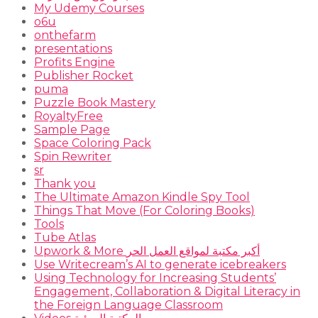
My Udemy Courses
o6u
onthefarm
presentations
Profits Engine
Publisher Rocket
puma
Puzzle Book Mastery
RoyaltyFree
Sample Page
Space Coloring Pack
Spin Rewriter
sr
Thank you
The Ultimate Amazon Kindle Spy Tool
Things That Move (For Coloring Books)
Tools
Tube Atlas
Upwork & More أكبر مكتبة لمواقع العمل الحر
Use Writecream’s AI to generate icebreakers
Using Technology for Increasing Students’
Engagement, Collaboration & Digital Literacy in
the Foreign Language Classroom