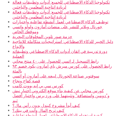
تكنولوجيا الذكاء الاصطناعي للجميع: أدوات وتطبيقات فعالة
لزيادة إنتاجية المعلمين والباحثين
تكنولوجيا الذكاء الاصطناعي للجميع: أدوات وتطبيقات فعالة
لزيادة إنتاجية المعلمين والباحثين
توظيف الذكاء الاصطناعي لعمل أنشطة تفاعلية واختبارات
جورنال وبلانر للنشر على منصات أمازون ولولو وإتسي
وموقعك الخاص
حزمة صور تلوين المخلوقات البحرية
دليل الخبير للذكاء الاصطناعي: استراتيجيات متكاملة للإنتاجية
والإبداع
دورة تدريبية في إتقان أدوات الذكاء الاصطناعي وتطبيقاته
العملية
رابط التسجيل لـ إتسي للحصول على ٤٠ منتج مجاني
رابط الحصول على كورس ميرش باي امازون بكود خصم ٩٣
بالمئة
سوفتوير صناعة الجورنال لبيعه على أمازون أو إتسي
قصة كفاح ونجاح
كورس سي بي إيه بووت كامب
كورس مجاني عن كيفية بناء موقع إلكتروني اختيار نيش
و”دومين واستضافة” وتثبيتهما على ورد برس واختيار أفضل
ثيم
كيف أبدأ مشروع كيندل بدون رأس مال؟
كيف تربح المال وأنت في بيتك؟
كيفية استخدام الذكاء الاصطناعي لعمل أنشطة تفاعلية