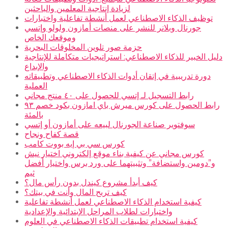
لزيادة إنتاجية المعلمين والباحثين
توظيف الذكاء الاصطناعي لعمل أنشطة تفاعلية واختبارات
جورنال وبلانر للنشر على منصات أمازون ولولو وإتسي
وموقعك الخاص
حزمة صور تلوين المخلوقات البحرية
دليل الخبير للذكاء الاصطناعي: استراتيجيات متكاملة للإنتاجية
والإبداع
دورة تدريبية في إتقان أدوات الذكاء الاصطناعي وتطبيقاته
العملية
رابط التسجيل لـ إتسي للحصول على ٤٠ منتج مجاني
رابط الحصول على كورس ميرش باي امازون بكود خصم ٩٣
بالمئة
سوفتوير صناعة الجورنال لبيعه على أمازون أو إتسي
قصة كفاح ونجاح
كورس سي بي إيه بووت كامب
كورس مجاني عن كيفية بناء موقع إلكتروني اختيار نيش
و”دومين واستضافة” وتثبيتهما على ورد برس واختيار أفضل
ثيم
كيف أبدأ مشروع كيندل بدون رأس مال؟
كيف تربح المال وأنت في بيتك؟
كيفية استخدام الذكاء الاصطناعي لعمل أنشطة تفاعلية
واختبارات لطلاب المراحل الإبتدائية والإعدادية
كيفية استخدام تطبيقات الذكاء الاصطناعي في العلوم