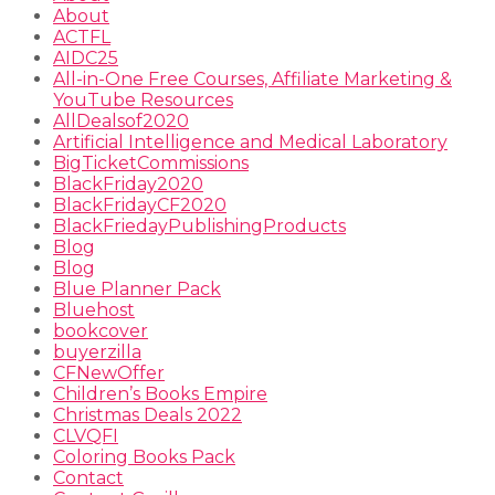
About
ACTFL
AIDC25
All-in-One Free Courses, Affiliate Marketing &
YouTube Resources
AllDealsof2020
Artificial Intelligence and Medical Laboratory
BigTicketCommissions
BlackFriday2020
BlackFridayCF2020
BlackFriedayPublishingProducts
Blog
Blog
Blue Planner Pack
Bluehost
bookcover
buyerzilla
CFNewOffer
Children’s Books Empire
Christmas Deals 2022
CLVQFI
Coloring Books Pack
Contact