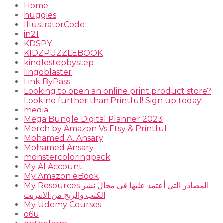
Home
huggies
IllustratorCode
in21
KDSPY
KIDZPUZZLEBOOK
kindlestepbystep
lingoblaster
Link ByPass
Looking to open an online print product store?
Look no further than Printful! Sign up today!
media
Mega Bungle Digital Planner 2023
Merch by Amazon Vs Etsy & Printful
Mohamed A. Ansary
Mohamed Ansary
monstercoloringpack
My AI Account
My Amazon eBook
My Resources المصادر التي أعتمد عليها في مجال نشر
الكتب والربح من الانترنت
My Udemy Courses
o6u