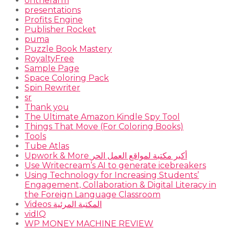
onthefarm
presentations
Profits Engine
Publisher Rocket
puma
Puzzle Book Mastery
RoyaltyFree
Sample Page
Space Coloring Pack
Spin Rewriter
sr
Thank you
The Ultimate Amazon Kindle Spy Tool
Things That Move (For Coloring Books)
Tools
Tube Atlas
Upwork & More أكبر مكتبة لمواقع العمل الحر
Use Writecream’s AI to generate icebreakers
Using Technology for Increasing Students’
Engagement, Collaboration & Digital Literacy in
the Foreign Language Classroom
Videos المكتبة المرئية
vidIQ
WP MONEY MACHINE REVIEW