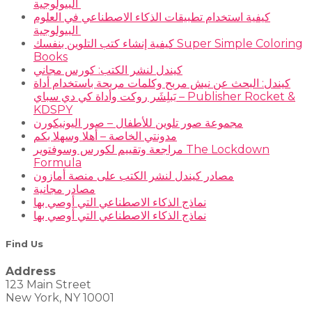
البيولوجية
كيفية استخدام تطبيقات الذكاء الاصطناعي في العلوم
البيولوجية
كيفية إنشاء كتب التلوين بنفسك Super Simple Coloring
Books
كيندل لنشر الكتب: كورس مجاني
كيندل: البحث عن نيش مربح وكلمات مربحة باستخدام أداة
بَبلِشَر روكت وأداة كي دي سباي – Publisher Rocket &
KDSPY
مجموعة صور تلوين للأطفال – صور اليونيكورن
مدونتي الخاصة – أهلا وسهلا بكم
مراجعة وتقييم لكورس وسوفتوير The Lockdown
Formula
مصادر كيندل لنشر الكتب على منصة أمازون
مصادر مجانية
نماذج الذكاء الاصطناعي التي أوصي بها
نماذج الذكاء الاصطناعي التي أوصي بها
Find Us
Address
123 Main Street
New York, NY 10001