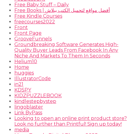
Free Baby Stuff – Daily
Free Books | أفضل مواقع لتحميل الكتب ببلاش
Free Kindle Courses
freecourses2022
Front
Front Page
GrooveFunnels
Groundbreaking Software Generates High-
Quality Buyer Leads From Facebook In Any
Niche And Markets To Them In Seconds
Helium10
Home
huggies
IllustratorCode
in21
KDSPY
KIDZPUZZLEBOOK
kindlestepbystep
lingoblaster
Link ByPass
Looking to open an online print product store?
Look no further than Printful! Sign up today!
media