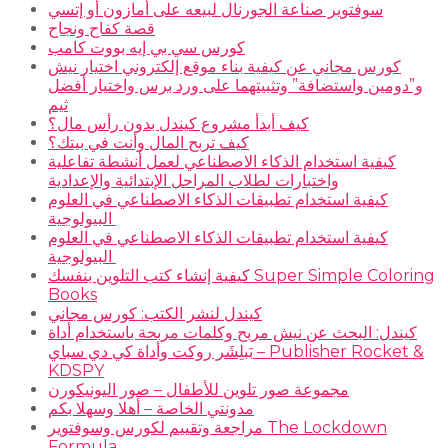
سوفتوير صناعة الجورنال لبيعه على أمازون أو إتسي
قصة كفاح ونجاح
كورس سي بي إيه بووت كامب
كورس مجاني عن كيفية بناء موقع إلكتروني اختيار نيش
و”دومين واستضافة” وتثبيتهما على ورد برس واختيار أفضل
ثيم
كيف أبدأ مشروع كيندل بدون رأس مال؟
كيف تربح المال وأنت في بيتك؟
كيفية استخدام الذكاء الاصطناعي لعمل أنشطة تفاعلية
واختبارات لطلاب المراحل الإبتدائية والإعدادية
كيفية استخدام تطبيقات الذكاء الاصطناعي في العلوم
البيولوجية
كيفية استخدام تطبيقات الذكاء الاصطناعي في العلوم
البيولوجية
كيفية إنشاء كتب التلوين بنفسك Super Simple Coloring
Books
كيندل لنشر الكتب: كورس مجاني
كيندل: البحث عن نيش مربح وكلمات مربحة باستخدام أداة
بَبلِشَر روكت وأداة كي دي سباي – Publisher Rocket &
KDSPY
مجموعة صور تلوين للأطفال – صور اليونيكورن
مدونتي الخاصة – أهلا وسهلا بكم
مراجعة وتقييم لكورس وسوفتوير The Lockdown
Formula