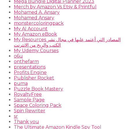
Mega Bungle Digital Planner 2023
Merch by Amazon Vs Etsy & Printful
Mohamed A. Ansary
Mohamed Ansary
monstercoloringpack
My AI Account
My Amazon eBook
My Resources المصادر التي أعتمد عليها في مجال نشر
الكتب والربح من الانترنت
My Udemy Courses
o6u
onthefarm
presentations
Profits Engine
Publisher Rocket
puma
Puzzle Book Mastery
RoyaltyFree
Sample Page
Space Coloring Pack
Spin Rewriter
sr
Thank you
The Ultimate Amazon Kindle Spy Tool