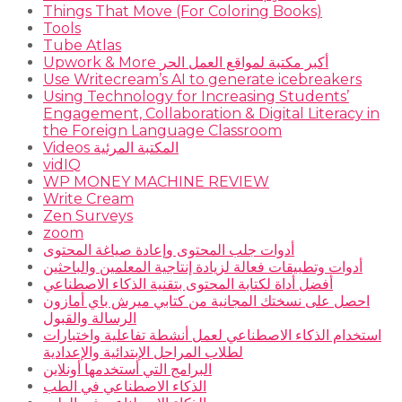
Things That Move (For Coloring Books)
Tools
Tube Atlas
Upwork & More أكبر مكتبة لمواقع العمل الحر
Use Writecream’s AI to generate icebreakers
Using Technology for Increasing Students’
Engagement, Collaboration & Digital Literacy in
the Foreign Language Classroom
Videos المكتبة المرئية
vidIQ
WP MONEY MACHINE REVIEW
Write Cream
Zen Surveys
zoom
أدوات جلب المحتوى وإعادة صياغة المحتوى
أدوات وتطبيقات فعالة لزيادة إنتاجية المعلمين والباحثين
أفضل أداة لكتابة المحتوى بتقنية الذكاء الاصطناعي
احصل على نسختك المجانية من كتابي ميرش باي أمازون
الرسالة والقبول
استخدام الذكاء الاصطناعي لعمل أنشطة تفاعلية واختبارات
لطلاب المراحل الإبتدائية والإعدادية
البرامج التي أستخدمها أونلاين
الذكاء الاصطناعي في الطب