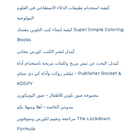
كيفية استخدام تطبيقات الذكاء الاصطناعي في العلوم
البيولوجية
كيفية إنشاء كتب التلوين بنفسك Super Simple Coloring
Books
كيندل لنشر الكتب: كورس مجاني
كيندل: البحث عن نيش مربح وكلمات مربحة باستخدام أداة
بَبلِشَر روكت وأداة كي دي سباي – Publisher Rocket &
KDSPY
مجموعة صور تلوين للأطفال – صور اليونيكورن
مدونتي الخاصة – أهلا وسهلا بكم
مراجعة وتقييم لكورس وسوفتوير The Lockdown
Formula