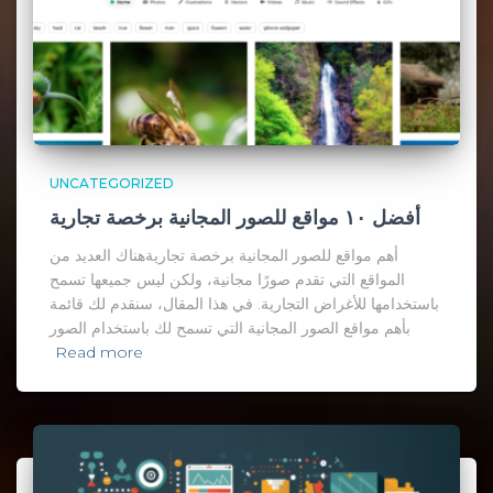
UNCATEGORIZED
أفضل ١٠ مواقع للصور المجانية برخصة تجارية
أهم مواقع للصور المجانية برخصة تجاريةهناك العديد من
المواقع التي تقدم صورًا مجانية، ولكن ليس جميعها تسمح
باستخدامها للأغراض التجارية. في هذا المقال، سنقدم لك قائمة
بأهم مواقع الصور المجانية التي تسمح لك باستخدام الصور
Read more