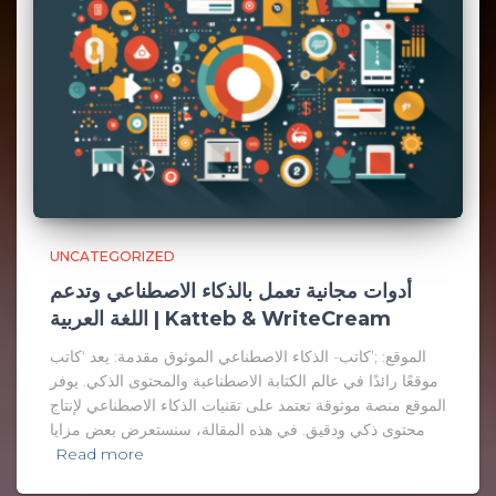
UNCATEGORIZED
أدوات مجانية تعمل بالذكاء الاصطناعي وتدعم
اللغة العربية | Katteb & WriteCream
الموقع: ;’كاتب- الذكاء الاصطناعي الموثوق مقدمة: يعد ‘كاتب
موقعًا رائدًا في عالم الكتابة الاصطناعية والمحتوى الذكي. يوفر
الموقع منصة موثوقة تعتمد على تقنيات الذكاء الاصطناعي لإنتاج
محتوى ذكي ودقيق. في هذه المقالة، سنستعرض بعض مزايا
Read more