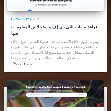
UNCATEGORIZED
قراءة ملفات البي دي إف واستخلاص المعلومات
منها
وتتوالى كنوز الذكاء الاصطناعي في عصرنا الحالي، أصبح الذكاء
الاصطناعي حقيقة واقعة وليس مجرد خيال علمي. فقد تطورت
التقنيات بشكل مذهل، مما سمح لنا بالاستفادة من إمكانيات
هائلة في مختلف المجالات. ومن أبرز مظاهر هذا
Read more