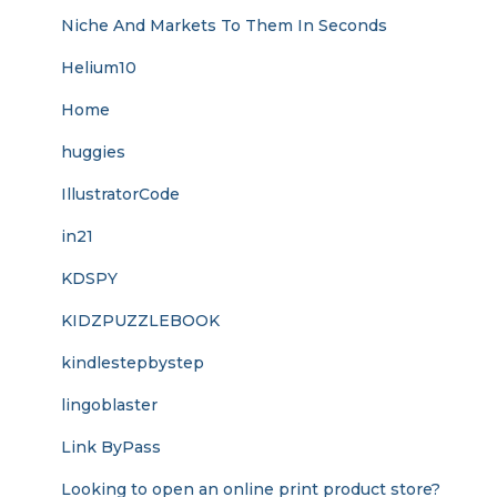
Niche And Markets To Them In Seconds
Helium10
Home
huggies
IllustratorCode
in21
KDSPY
KIDZPUZZLEBOOK
kindlestepbystep
lingoblaster
Link ByPass
Looking to open an online print product store?