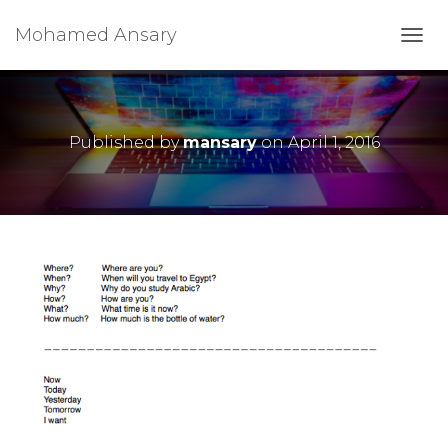
Mohamed Ansary
T
O
G
G
L
Published by
mansary
on
April 1, 2016
E
N
A
V
I
G
A
T
I
O
N