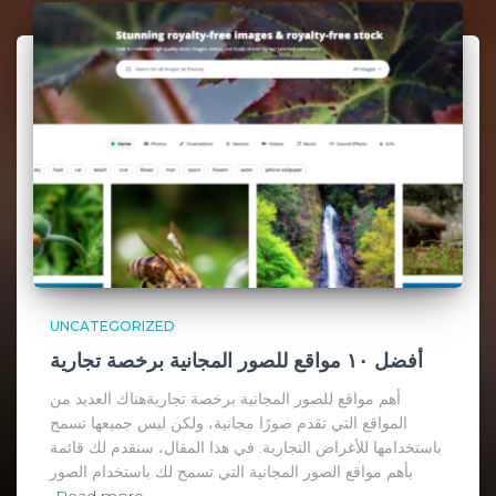
UNCATEGORIZED
أفضل ١٠ مواقع للصور المجانية برخصة تجارية
أهم مواقع للصور المجانية برخصة تجاريةهناك العديد من
المواقع التي تقدم صورًا مجانية، ولكن ليس جميعها تسمح
باستخدامها للأغراض التجارية. في هذا المقال، سنقدم لك قائمة
بأهم مواقع الصور المجانية التي تسمح لك باستخدام الصور