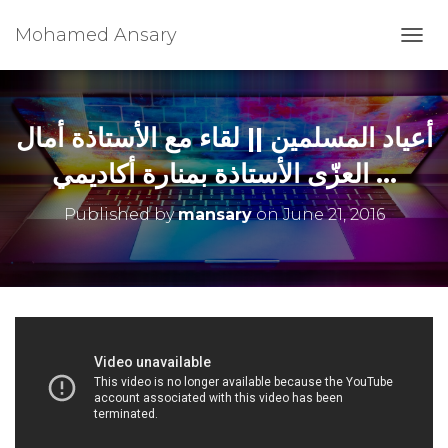
Mohamed Ansary
T
O
G
G
L
أعياد المسلمين || لقاء مع الأستاذة أمال
E
N
العزّى الأستاذة بمنارة أكاديمي …
A
V
Published by
mansary
on
June 21, 2016
I
G
A
T
I
O
N