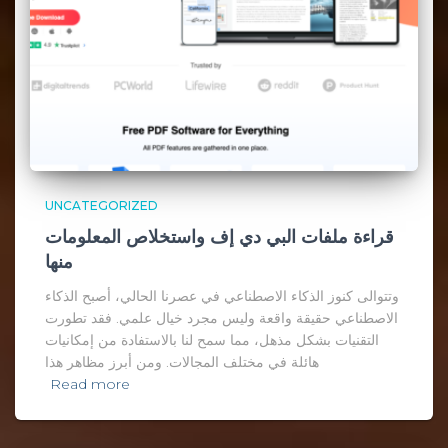
UNCATEGORIZED
قراءة ملفات البي دي إف واستخلاص المعلومات
منها
وتتوالى كنوز الذكاء الاصطناعي في عصرنا الحالي، أصبح الذكاء
الاصطناعي حقيقة واقعة وليس مجرد خيال علمي. فقد تطورت
التقنيات بشكل مذهل، مما سمح لنا بالاستفادة من إمكانيات
هائلة في مختلف المجالات. ومن أبرز مظاهر هذا
Read more