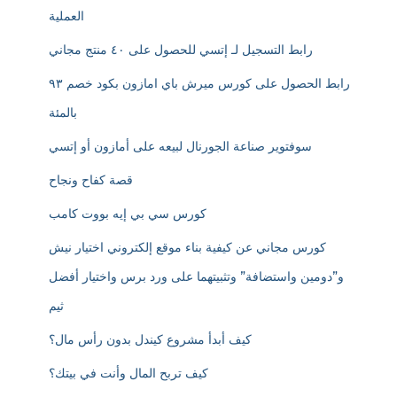
العملية
رابط التسجيل لـ إتسي للحصول على ٤٠ منتج مجاني
رابط الحصول على كورس ميرش باي امازون بكود خصم ٩٣
بالمئة
سوفتوير صناعة الجورنال لبيعه على أمازون أو إتسي
قصة كفاح ونجاح
كورس سي بي إيه بووت كامب
كورس مجاني عن كيفية بناء موقع إلكتروني اختيار نيش
و”دومين واستضافة” وتثبيتهما على ورد برس واختيار أفضل
ثيم
كيف أبدأ مشروع كيندل بدون رأس مال؟
كيف تربح المال وأنت في بيتك؟