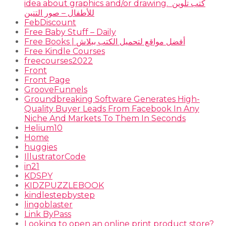
idea about graphics and/or drawing. ​ كتب تلوين
للأطفال – صور التنين
FebDiscount
Free Baby Stuff – Daily
Free Books | أفضل مواقع لتحميل الكتب ببلاش
Free Kindle Courses
freecourses2022
Front
Front Page
GrooveFunnels
Groundbreaking Software Generates High-
Quality Buyer Leads From Facebook In Any
Niche And Markets To Them In Seconds
Helium10
Home
huggies
IllustratorCode
in21
KDSPY
KIDZPUZZLEBOOK
kindlestepbystep
lingoblaster
Link ByPass
Looking to open an online print product store?