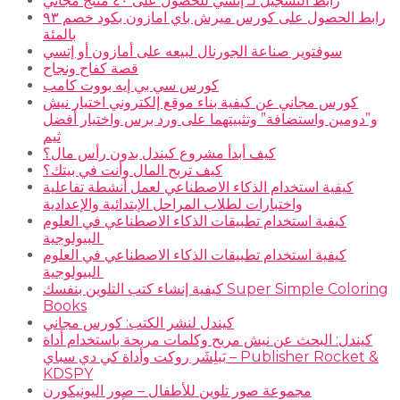
رابط التسجيل لـ إتسي للحصول على ٤٠ منتج مجاني
رابط الحصول على كورس ميرش باي امازون بكود خصم ٩٣
بالمئة
سوفتوير صناعة الجورنال لبيعه على أمازون أو إتسي
قصة كفاح ونجاح
كورس سي بي إيه بووت كامب
كورس مجاني عن كيفية بناء موقع إلكتروني اختيار نيش
و”دومين واستضافة” وتثبيتهما على ورد برس واختيار أفضل
ثيم
كيف أبدأ مشروع كيندل بدون رأس مال؟
كيف تربح المال وأنت في بيتك؟
كيفية استخدام الذكاء الاصطناعي لعمل أنشطة تفاعلية
واختبارات لطلاب المراحل الإبتدائية والإعدادية
كيفية استخدام تطبيقات الذكاء الاصطناعي في العلوم
البيولوجية
كيفية استخدام تطبيقات الذكاء الاصطناعي في العلوم
البيولوجية
كيفية إنشاء كتب التلوين بنفسك Super Simple Coloring
Books
كيندل لنشر الكتب: كورس مجاني
كيندل: البحث عن نيش مربح وكلمات مربحة باستخدام أداة
بَبلِشَر روكت وأداة كي دي سباي – Publisher Rocket &
KDSPY
مجموعة صور تلوين للأطفال – صور اليونيكورن