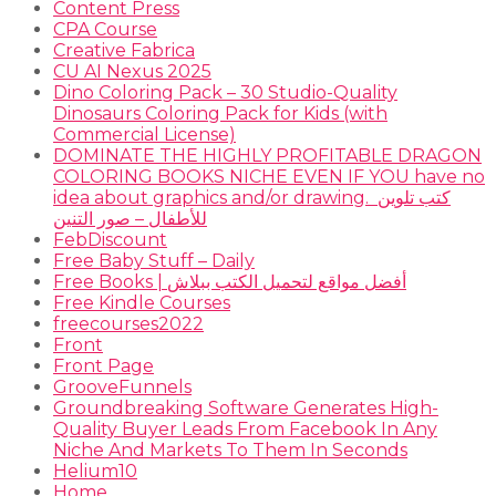
Content Press
CPA Course
Creative Fabrica
CU AI Nexus 2025
Dino Coloring Pack – 30 Studio-Quality
Dinosaurs Coloring Pack for Kids (with
Commercial License)
DOMINATE THE HIGHLY PROFITABLE DRAGON
COLORING BOOKS NICHE EVEN IF YOU have no
idea about graphics and/or drawing. ​ كتب تلوين
للأطفال – صور التنين
FebDiscount
Free Baby Stuff – Daily
Free Books | أفضل مواقع لتحميل الكتب ببلاش
Free Kindle Courses
freecourses2022
Front
Front Page
GrooveFunnels
Groundbreaking Software Generates High-
Quality Buyer Leads From Facebook In Any
Niche And Markets To Them In Seconds
Helium10
Home