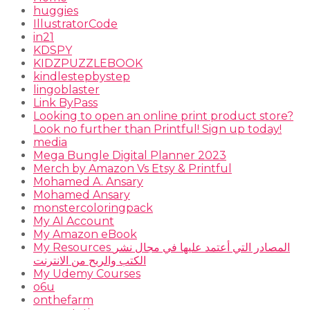
huggies
IllustratorCode
in21
KDSPY
KIDZPUZZLEBOOK
kindlestepbystep
lingoblaster
Link ByPass
Looking to open an online print product store?
Look no further than Printful! Sign up today!
media
Mega Bungle Digital Planner 2023
Merch by Amazon Vs Etsy & Printful
Mohamed A. Ansary
Mohamed Ansary
monstercoloringpack
My AI Account
My Amazon eBook
My Resources المصادر التي أعتمد عليها في مجال نشر
الكتب والربح من الانترنت
My Udemy Courses
o6u
onthefarm