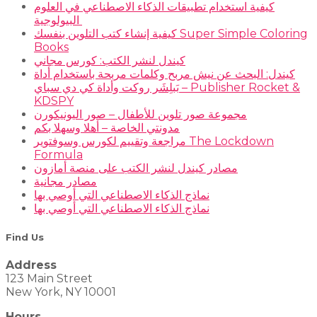
كيفية استخدام تطبيقات الذكاء الاصطناعي في العلوم
البيولوجية
كيفية إنشاء كتب التلوين بنفسك Super Simple Coloring
Books
كيندل لنشر الكتب: كورس مجاني
كيندل: البحث عن نيش مربح وكلمات مربحة باستخدام أداة
بَبلِشَر روكت وأداة كي دي سباي – Publisher Rocket &
KDSPY
مجموعة صور تلوين للأطفال – صور اليونيكورن
مدونتي الخاصة – أهلا وسهلا بكم
مراجعة وتقييم لكورس وسوفتوير The Lockdown
Formula
مصادر كيندل لنشر الكتب على منصة أمازون
مصادر مجانية
نماذج الذكاء الاصطناعي التي أوصي بها
نماذج الذكاء الاصطناعي التي أوصي بها
Find Us
Address
123 Main Street
New York, NY 10001
Hours