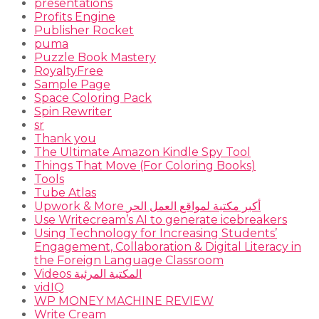
presentations
Profits Engine
Publisher Rocket
puma
Puzzle Book Mastery
RoyaltyFree
Sample Page
Space Coloring Pack
Spin Rewriter
sr
Thank you
The Ultimate Amazon Kindle Spy Tool
Things That Move (For Coloring Books)
Tools
Tube Atlas
Upwork & More أكبر مكتبة لمواقع العمل الحر
Use Writecream’s AI to generate icebreakers
Using Technology for Increasing Students’
Engagement, Collaboration & Digital Literacy in
the Foreign Language Classroom
Videos المكتبة المرئية
vidIQ
WP MONEY MACHINE REVIEW
Write Cream