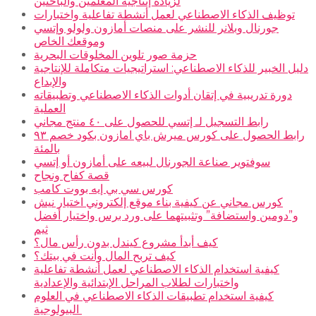
لزيادة إنتاجية المعلمين والباحثين
توظيف الذكاء الاصطناعي لعمل أنشطة تفاعلية واختبارات
جورنال وبلانر للنشر على منصات أمازون ولولو وإتسي
وموقعك الخاص
حزمة صور تلوين المخلوقات البحرية
دليل الخبير للذكاء الاصطناعي: استراتيجيات متكاملة للإنتاجية
والإبداع
دورة تدريبية في إتقان أدوات الذكاء الاصطناعي وتطبيقاته
العملية
رابط التسجيل لـ إتسي للحصول على ٤٠ منتج مجاني
رابط الحصول على كورس ميرش باي امازون بكود خصم ٩٣
بالمئة
سوفتوير صناعة الجورنال لبيعه على أمازون أو إتسي
قصة كفاح ونجاح
كورس سي بي إيه بووت كامب
كورس مجاني عن كيفية بناء موقع إلكتروني اختيار نيش
و”دومين واستضافة” وتثبيتهما على ورد برس واختيار أفضل
ثيم
كيف أبدأ مشروع كيندل بدون رأس مال؟
كيف تربح المال وأنت في بيتك؟
كيفية استخدام الذكاء الاصطناعي لعمل أنشطة تفاعلية
واختبارات لطلاب المراحل الإبتدائية والإعدادية
كيفية استخدام تطبيقات الذكاء الاصطناعي في العلوم
البيولوجية