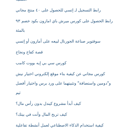
رابط التسجيل لـ إتسي للحصول على ٤٠ منتج مجاني
رابط الحصول على كورس ميرش باي امازون بكود خصم ٩٣
بالمئة
سوفتوير صناعة الجورنال لبيعه على أمازون أو إتسي
قصة كفاح ونجاح
كورس سي بي إيه بووت كامب
كورس مجاني عن كيفية بناء موقع إلكتروني اختيار نيش
و”دومين واستضافة” وتثبيتهما على ورد برس واختيار أفضل
ثيم
كيف أبدأ مشروع كيندل بدون رأس مال؟
كيف تربح المال وأنت في بيتك؟
كيفية استخدام الذكاء الاصطناعي لعمل أنشطة تفاعلية