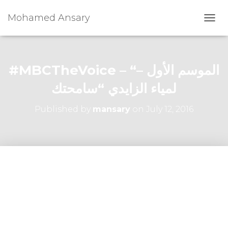
Mohamed Ansary
T
O
G
G
L
#MBCTheVoice – “الموسم الأول –
E
N
لمياء الزايدي “سامحتك
A
V
Published by
mansary
on
July 12, 2016
I
G
A
T
I
O
N