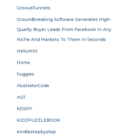
GrooveFunnels
Groundbreaking Software Generates High-
Quality Buyer Leads From Facebook In Any
Niche And Markets To Them In Seconds
Helium10
Home
huggies
IllustratorCode
in21
KDSPY
KIDZPUZZLEBOOK
kindlestepbystep