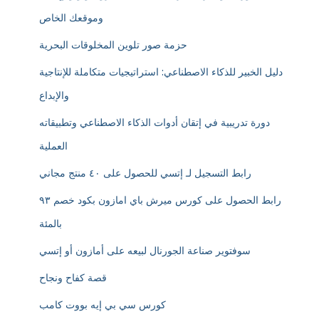
وموقعك الخاص
حزمة صور تلوين المخلوقات البحرية
دليل الخبير للذكاء الاصطناعي: استراتيجيات متكاملة للإنتاجية
والإبداع
دورة تدريبية في إتقان أدوات الذكاء الاصطناعي وتطبيقاته
العملية
رابط التسجيل لـ إتسي للحصول على ٤٠ منتج مجاني
رابط الحصول على كورس ميرش باي امازون بكود خصم ٩٣
بالمئة
سوفتوير صناعة الجورنال لبيعه على أمازون أو إتسي
قصة كفاح ونجاح
كورس سي بي إيه بووت كامب