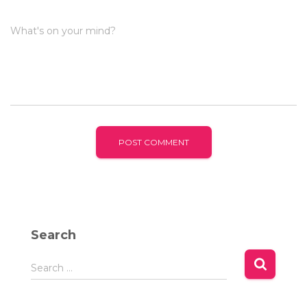
What's on your mind?
Search
S
Search …
e
a