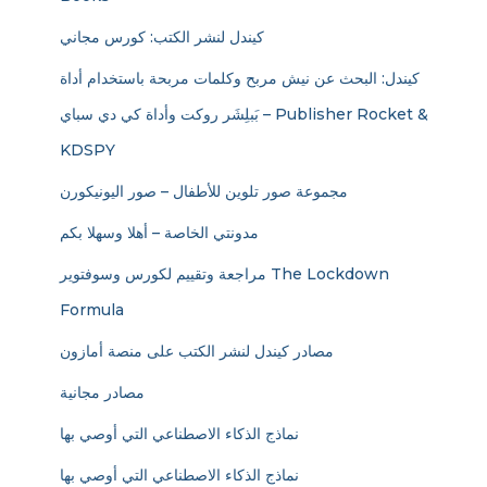
كيندل لنشر الكتب: كورس مجاني
كيندل: البحث عن نيش مربح وكلمات مربحة باستخدام أداة
بَبلِشَر روكت وأداة كي دي سباي – Publisher Rocket &
KDSPY
مجموعة صور تلوين للأطفال – صور اليونيكورن
مدونتي الخاصة – أهلا وسهلا بكم
مراجعة وتقييم لكورس وسوفتوير The Lockdown
Formula
مصادر كيندل لنشر الكتب على منصة أمازون
مصادر مجانية
نماذج الذكاء الاصطناعي التي أوصي بها
نماذج الذكاء الاصطناعي التي أوصي بها