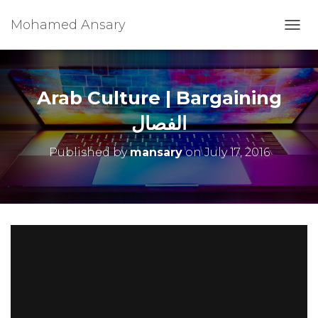
Mohamed Ansary
T
O
G
G
L
Arab Culture | Bargaining
E
N
الفصال
A
V
Published by
mansary
on
July 17, 2016
I
G
A
T
I
O
N