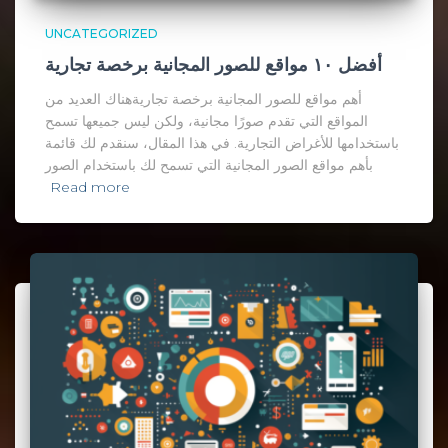
UNCATEGORIZED
أفضل ١٠ مواقع للصور المجانية برخصة تجارية
أهم مواقع للصور المجانية برخصة تجاريةهناك العديد من
المواقع التي تقدم صورًا مجانية، ولكن ليس جميعها تسمح
باستخدامها للأغراض التجارية. في هذا المقال، سنقدم لك قائمة
بأهم مواقع الصور المجانية التي تسمح لك باستخدام الصور
Read more