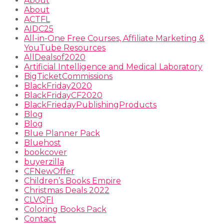
About
About
ACTFL
AIDC25
All-in-One Free Courses, Affiliate Marketing &
YouTube Resources
AllDealsof2020
Artificial Intelligence and Medical Laboratory
BigTicketCommissions
BlackFriday2020
BlackFridayCF2020
BlackFriedayPublishingProducts
Blog
Blog
Blue Planner Pack
Bluehost
bookcover
buyerzilla
CFNewOffer
Children’s Books Empire
Christmas Deals 2022
CLVQFI
Coloring Books Pack
Contact