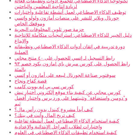
تكنولوجيا الذكاء الاصطناعي للجميع: أدوات وتطبيقات فعالة
لزيادة إنتاجية المعلمين والباحثين
توظيف الذكاء الاصطناعي لعمل أنشطة تفاعلية واختبارات
جورنال وبلانر للنشر على منصات أمازون ولولو وإتسي
وموقعك الخاص
حزمة صور تلوين المخلوقات البحرية
دليل الخبير للذكاء الاصطناعي: استراتيجيات متكاملة للإنتاجية
والإبداع
دورة تدريبية في إتقان أدوات الذكاء الاصطناعي وتطبيقاته
العملية
رابط التسجيل لـ إتسي للحصول على ٤٠ منتج مجاني
رابط الحصول على كورس ميرش باي امازون بكود خصم ٩٣
بالمئة
سوفتوير صناعة الجورنال لبيعه على أمازون أو إتسي
قصة كفاح ونجاح
كورس سي بي إيه بووت كامب
كورس مجاني عن كيفية بناء موقع إلكتروني اختيار نيش
و”دومين واستضافة” وتثبيتهما على ورد برس واختيار أفضل
ثيم
كيف أبدأ مشروع كيندل بدون رأس مال؟
كيف تربح المال وأنت في بيتك؟
كيفية استخدام الذكاء الاصطناعي لعمل أنشطة تفاعلية
واختبارات لطلاب المراحل الإبتدائية والإعدادية
كيفية استخدام تطبيقات الذكاء الاصطناعي في العلوم