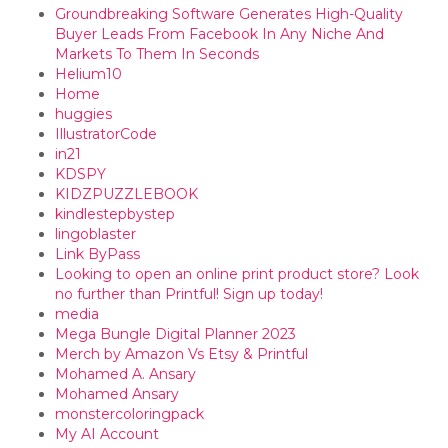
Groundbreaking Software Generates High-Quality
Buyer Leads From Facebook In Any Niche And
Markets To Them In Seconds
Helium10
Home
huggies
IllustratorCode
in21
KDSPY
KIDZPUZZLEBOOK
kindlestepbystep
lingoblaster
Link ByPass
Looking to open an online print product store? Look
no further than Printful! Sign up today!
media
Mega Bungle Digital Planner 2023
Merch by Amazon Vs Etsy & Printful
Mohamed A. Ansary
Mohamed Ansary
monstercoloringpack
My AI Account