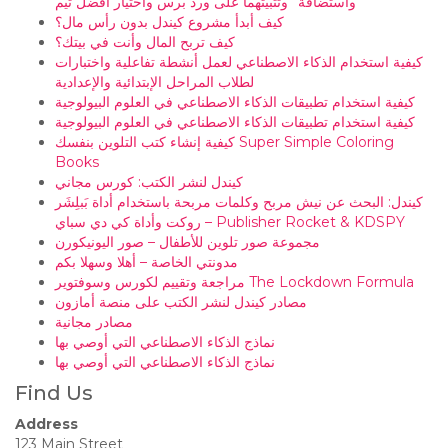
واستضافة” وتثبيتهما على ورد برس واختيار أفضل ثيم
كيف أبدأ مشروع كيندل بدون رأس مال؟
كيف تربح المال وأنت في بيتك؟
كيفية استخدام الذكاء الاصطناعي لعمل أنشطة تفاعلية واختبارات
لطلاب المراحل الإبتدائية والإعدادية
كيفية استخدام تطبيقات الذكاء الاصطناعي في العلوم البيولوجية
كيفية استخدام تطبيقات الذكاء الاصطناعي في العلوم البيولوجية
كيفية إنشاء كتب التلوين بنفسك Super Simple Coloring
Books
كيندل لنشر الكتب: كورس مجاني
كيندل: البحث عن نيش مربح وكلمات مربحة باستخدام أداة بَبلِشَر
روكت وأداة كي دي سباي – Publisher Rocket & KDSPY
مجموعة صور تلوين للأطفال – صور اليونيكورن
مدونتي الخاصة – أهلا وسهلا بكم
مراجعة وتقييم لكورس وسوفتوير The Lockdown Formula
مصادر كيندل لنشر الكتب على منصة أمازون
مصادر مجانية
نماذج الذكاء الاصطناعي التي أوصي بها
نماذج الذكاء الاصطناعي التي أوصي بها
Find Us
Address
123 Main Street