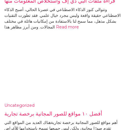
قراءة ملفات البي دي إف واستخلاص المعلومات منها
وتتوالى كنوز الذكاء الاصطناعي في عصرنا الحالي، أصبح الذكاء
الاصطناعي حقيقة واقعة وليس مجرد خيال علمي. فقد تطورت التقنيات
بشكل مذهل، مما سمح لنا بالاستفادة من إمكانيات هائلة في مختلف
Read more
المجالات. ومن أبرز مظاهر هذا
Uncategorized
أفضل ١٠ مواقع للصور المجانية برخصة تجارية
أهم مواقع للصور المجانية برخصة تجاريةهناك العديد من المواقع التي
تقدم صورًا مجانية، ولكن ليس جميعها تسمح باستخدامها للأغراض