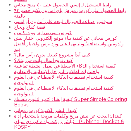
رابط التسجيل لـ إتسي للحصول على ٤٠ منتج مجاني
رابط الحصول على كورس ميرش باي امازون بكود خصم ٩٣
بالمئة
سوفتوير صناعة الجورنال لبيعه على أمازون أو إتسي
قصة كفاح ونجاح
كورس سي بي إيه بووت كامب
كورس مجاني عن كيفية بناء موقع إلكتروني اختيار نيش
و”دومين واستضافة” وتثبيتهما على ورد برس واختيار أفضل
ثيم
كيف أبدأ مشروع كيندل بدون رأس مال؟
كيف تربح المال وأنت في بيتك؟
كيفية استخدام الذكاء الاصطناعي لعمل أنشطة تفاعلية
واختبارات لطلاب المراحل الإبتدائية والإعدادية
كيفية استخدام تطبيقات الذكاء الاصطناعي في العلوم
البيولوجية
كيفية استخدام تطبيقات الذكاء الاصطناعي في العلوم
البيولوجية
كيفية إنشاء كتب التلوين بنفسك Super Simple Coloring
Books
كيندل لنشر الكتب: كورس مجاني
كيندل: البحث عن نيش مربح وكلمات مربحة باستخدام أداة
بَبلِشَر روكت وأداة كي دي سباي – Publisher Rocket &
KDSPY