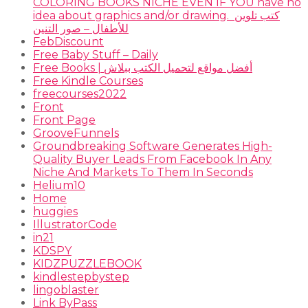
COLORING BOOKS NICHE EVEN IF YOU have no
idea about graphics and/or drawing. ​ كتب تلوين
للأطفال – صور التنين
FebDiscount
Free Baby Stuff – Daily
Free Books | أفضل مواقع لتحميل الكتب ببلاش
Free Kindle Courses
freecourses2022
Front
Front Page
GrooveFunnels
Groundbreaking Software Generates High-
Quality Buyer Leads From Facebook In Any
Niche And Markets To Them In Seconds
Helium10
Home
huggies
IllustratorCode
in21
KDSPY
KIDZPUZZLEBOOK
kindlestepbystep
lingoblaster
Link ByPass