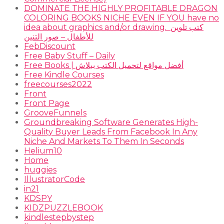
DOMINATE THE HIGHLY PROFITABLE DRAGON
COLORING BOOKS NICHE EVEN IF YOU have no
idea about graphics and/or drawing. ​ كتب تلوين
للأطفال – صور التنين
FebDiscount
Free Baby Stuff – Daily
Free Books | أفضل مواقع لتحميل الكتب ببلاش
Free Kindle Courses
freecourses2022
Front
Front Page
GrooveFunnels
Groundbreaking Software Generates High-
Quality Buyer Leads From Facebook In Any
Niche And Markets To Them In Seconds
Helium10
Home
huggies
IllustratorCode
in21
KDSPY
KIDZPUZZLEBOOK
kindlestepbystep