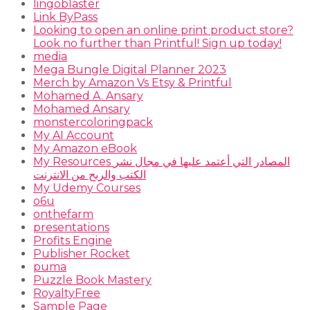
lingoblaster
Link ByPass
Looking to open an online print product store?
Look no further than Printful! Sign up today!
media
Mega Bungle Digital Planner 2023
Merch by Amazon Vs Etsy & Printful
Mohamed A. Ansary
Mohamed Ansary
monstercoloringpack
My AI Account
My Amazon eBook
My Resources المصادر التي أعتمد عليها في مجال نشر
الكتب والربح من الانترنت
My Udemy Courses
o6u
onthefarm
presentations
Profits Engine
Publisher Rocket
puma
Puzzle Book Mastery
RoyaltyFree
Sample Page