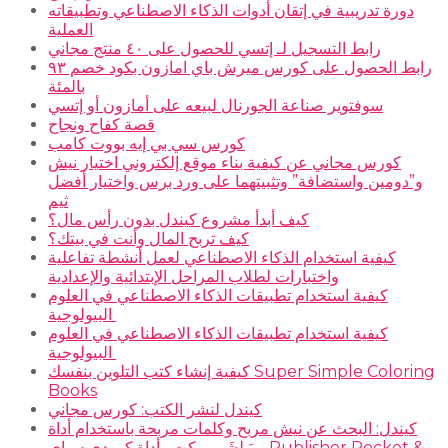
دورة تدريبية في إتقان أدوات الذكاء الاصطناعي وتطبيقاته
العملية
رابط التسجيل لـ إتسي للحصول على ٤٠ منتج مجاني
رابط الحصول على كورس ميرش باي امازون بكود خصم ٩٣
بالمئة
سوفتوير صناعة الجورنال لبيعه على أمازون أو إتسي
قصة كفاح ونجاح
كورس سي بي إيه بووت كامب
كورس مجاني عن كيفية بناء موقع إلكتروني اختيار نيش
و”دومين واستضافة” وتثبيتهما على ورد برس واختيار أفضل
ثيم
كيف أبدأ مشروع كيندل بدون رأس مال؟
كيف تربح المال وأنت في بيتك؟
كيفية استخدام الذكاء الاصطناعي لعمل أنشطة تفاعلية
واختبارات لطلاب المراحل الإبتدائية والإعدادية
كيفية استخدام تطبيقات الذكاء الاصطناعي في العلوم
البيولوجية
كيفية استخدام تطبيقات الذكاء الاصطناعي في العلوم
البيولوجية
كيفية إنشاء كتب التلوين بنفسك Super Simple Coloring
Books
كيندل لنشر الكتب: كورس مجاني
كيندل: البحث عن نيش مربح وكلمات مربحة باستخدام أداة
بَبلِشَر روكت وأداة كي دي سباي – Publisher Rocket &