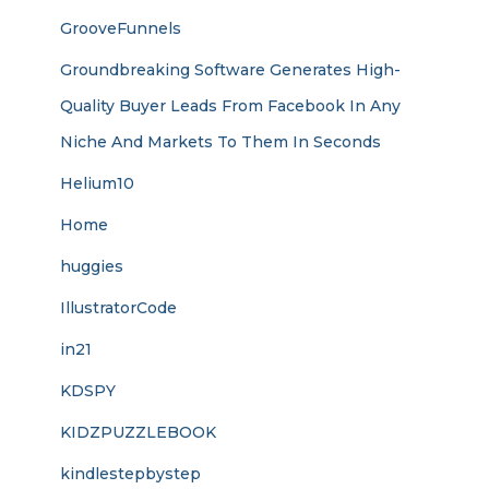
GrooveFunnels
Groundbreaking Software Generates High-
Quality Buyer Leads From Facebook In Any
Niche And Markets To Them In Seconds
Helium10
Home
huggies
IllustratorCode
in21
KDSPY
KIDZPUZZLEBOOK
kindlestepbystep