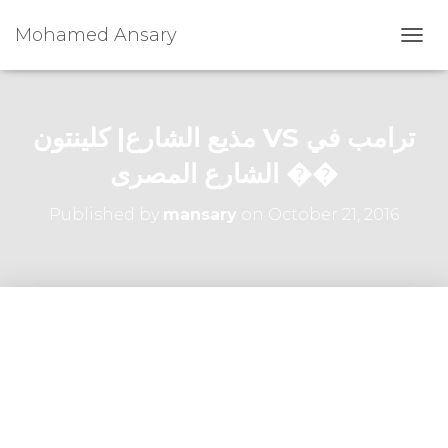
Mohamed Ansary
T
O
G
G
L
مذيع الشارع| كلينتون VS ترامب في
E
N
الشارع المصرى ��
A
V
Published by
mansary
on
October 21, 2016
I
G
A
T
I
O
N