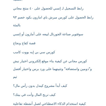
رابط التسجيل لـ إتسي للحصول على ٤٠ منتج مجاني
رابط الحصول على كورس ميرش باي امازون بكود خصم ٩٣
بالمئة
سوفتوير صناعة الجورنال لبيعه على أمازون أو إتسي
قصة كفاح ونجاح
كورس سي بي إيه بووت كامب
كورس مجاني عن كيفية بناء موقع إلكتروني اختيار نيش
و”دومين واستضافة” وتثبيتهما على ورد برس واختيار أفضل
ثيم
كيف أبدأ مشروع كيندل بدون رأس مال؟
كيف تربح المال وأنت في بيتك؟
كيفية استخدام الذكاء الاصطناعي لعمل أنشطة تفاعلية