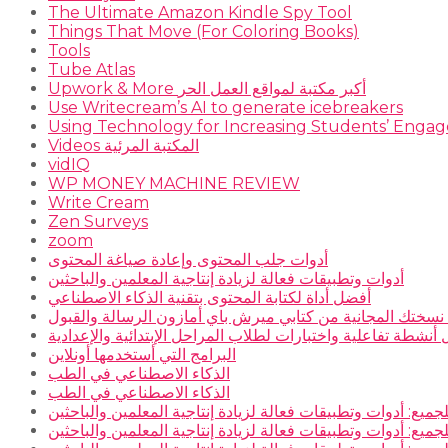
The Ultimate Amazon Kindle Spy Tool
Things That Move (For Coloring Books)
Tools
Tube Atlas
Upwork & More أكبر مكتبة لمواقع العمل الحر
Use Writecream’s AI to generate icebreakers
Using Technology for Increasing Students’ Engage
Videos المكتبة المرئية
vidIQ
WP MONEY MACHINE REVIEW
Write Cream
Zen Surveys
zoom
أدوات جلب المحتوى وإعادة صياغة المحتوى
أدوات وتطبيقات فعالة لزيادة إنتاجية المعلمين والباحثين
أفضل أداة لكتابة المحتوى بتقنية الذكاء الاصطناعي
سختك المجانية من كتابي ميرش باي أمازون الرسالة والقبول
نشطة تفاعلية واختبارات لطلاب المراحل الإبتدائية والإعدادية
البرامج التي أستخدمها أونلاين
الذكاء الاصطناعي في الطب
الذكاء الاصطناعي في الطب
جميع: أدوات وتطبيقات فعالة لزيادة إنتاجية المعلمين والباحثين
جميع: أدوات وتطبيقات فعالة لزيادة إنتاجية المعلمين والباحثين