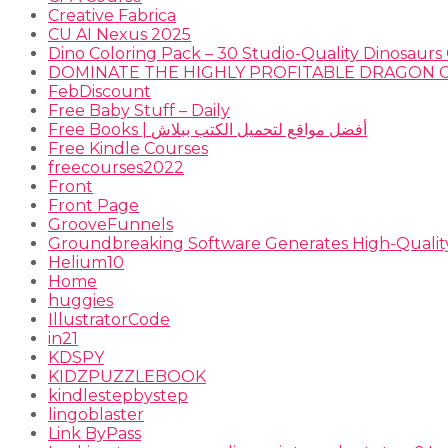
Creative Fabrica
CU AI Nexus 2025
Dino Coloring Pack – 30 Studio-Quality Dinosaurs 
FebDiscount
Free Baby Stuff – Daily
Free Books | أفضل مواقع لتحميل الكتب ببلاش
Free Kindle Courses
freecourses2022
Front
Front Page
GrooveFunnels
Groundbreaking Software Generates High-Qualit
Helium10
Home
huggies
IllustratorCode
in21
KDSPY
KIDZPUZZLEBOOK
kindlestepbystep
lingoblaster
Link ByPass