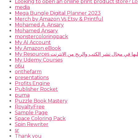
Looking to open an online print product store? Lo
media
Mega Bungle Digital Planner 2023
Merch by Amazon Vs Etsy & Printful
Mohamed A. Ansary
Mohamed Ansary
monstercoloringpack
My AI Account
My Amazon eBook
 أعتمد عليها في مجال نشر الكتب والربح من الانترنت
My Udemy Courses
o6u
onthefarm
presentations
Profits Engine
Publisher Rocket
puma
Puzzle Book Mastery
RoyaltyFree
Sample Page
Space Coloring Pack
Spin Rewriter
sr
Thank you