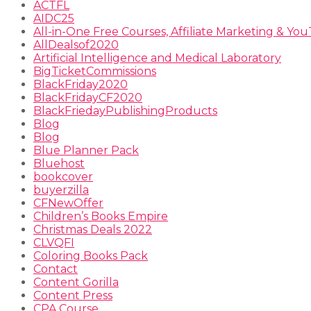
ACTFL
AIDC25
All-in-One Free Courses, Affiliate Marketing & Y
AllDealsof2020
Artificial Intelligence and Medical Laboratory
BigTicketCommissions
BlackFriday2020
BlackFridayCF2020
BlackFriedayPublishingProducts
Blog
Blog
Blue Planner Pack
Bluehost
bookcover
buyerzilla
CFNewOffer
Children’s Books Empire
Christmas Deals 2022
CLVQFI
Coloring Books Pack
Contact
Content Gorilla
Content Press
CPA Course