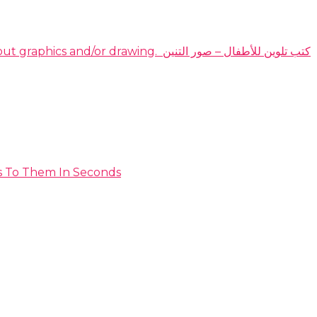
DOMINATE THE HIGHLY PROFITABLE DRAGON COLORING BOOKS NICHE EVEN IF YOU have no idea about graphics and/or drawing. ​ كتب تلوين للأطفال – صور التنين
s To Them In Seconds