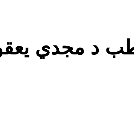
طب د مجدي يعقوب