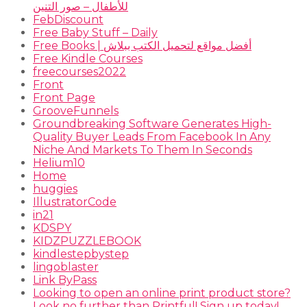
للأطفال – صور التنين
FebDiscount
Free Baby Stuff – Daily
Free Books | أفضل مواقع لتحميل الكتب ببلاش
Free Kindle Courses
freecourses2022
Front
Front Page
GrooveFunnels
Groundbreaking Software Generates High-
Quality Buyer Leads From Facebook In Any
Niche And Markets To Them In Seconds
Helium10
Home
huggies
IllustratorCode
in21
KDSPY
KIDZPUZZLEBOOK
kindlestepbystep
lingoblaster
Link ByPass
Looking to open an online print product store?
Look no further than Printful! Sign up today!