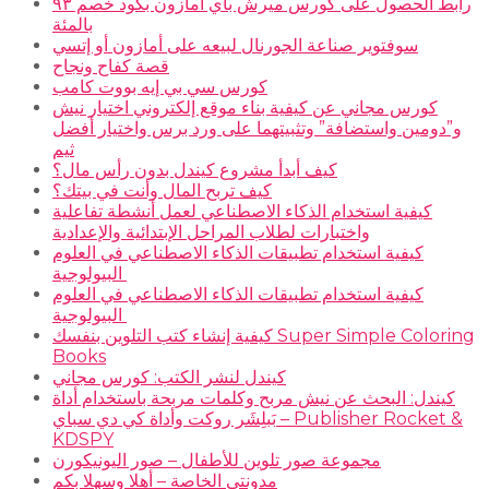
رابط الحصول على كورس ميرش باي امازون بكود خصم ٩٣
بالمئة
سوفتوير صناعة الجورنال لبيعه على أمازون أو إتسي
قصة كفاح ونجاح
كورس سي بي إيه بووت كامب
كورس مجاني عن كيفية بناء موقع إلكتروني اختيار نيش
و”دومين واستضافة” وتثبيتهما على ورد برس واختيار أفضل
ثيم
كيف أبدأ مشروع كيندل بدون رأس مال؟
كيف تربح المال وأنت في بيتك؟
كيفية استخدام الذكاء الاصطناعي لعمل أنشطة تفاعلية
واختبارات لطلاب المراحل الإبتدائية والإعدادية
كيفية استخدام تطبيقات الذكاء الاصطناعي في العلوم
البيولوجية
كيفية استخدام تطبيقات الذكاء الاصطناعي في العلوم
البيولوجية
كيفية إنشاء كتب التلوين بنفسك Super Simple Coloring
Books
كيندل لنشر الكتب: كورس مجاني
كيندل: البحث عن نيش مربح وكلمات مربحة باستخدام أداة
بَبلِشَر روكت وأداة كي دي سباي – Publisher Rocket &
KDSPY
مجموعة صور تلوين للأطفال – صور اليونيكورن
مدونتي الخاصة – أهلا وسهلا بكم