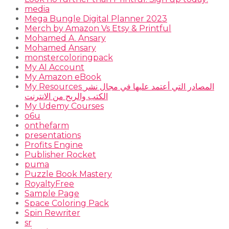
media
Mega Bungle Digital Planner 2023
Merch by Amazon Vs Etsy & Printful
Mohamed A. Ansary
Mohamed Ansary
monstercoloringpack
My AI Account
My Amazon eBook
My Resources المصادر التي أعتمد عليها في مجال نشر
الكتب والربح من الانترنت
My Udemy Courses
o6u
onthefarm
presentations
Profits Engine
Publisher Rocket
puma
Puzzle Book Mastery
RoyaltyFree
Sample Page
Space Coloring Pack
Spin Rewriter
sr