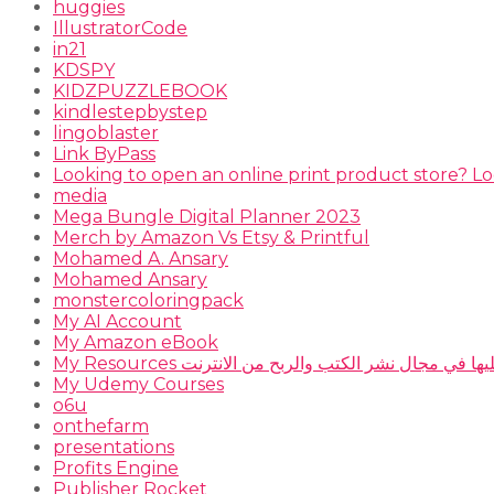
huggies
IllustratorCode
in21
KDSPY
KIDZPUZZLEBOOK
kindlestepbystep
lingoblaster
Link ByPass
Looking to open an online print product store? Lo
media
Mega Bungle Digital Planner 2023
Merch by Amazon Vs Etsy & Printful
Mohamed A. Ansary
Mohamed Ansary
monstercoloringpack
My AI Account
My Amazon eBook
 أعتمد عليها في مجال نشر الكتب والربح من الانترنت
My Udemy Courses
o6u
onthefarm
presentations
Profits Engine
Publisher Rocket