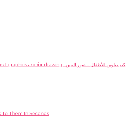
DOMINATE THE HIGHLY PROFITABLE DRAGON COLORING BOOKS NICHE EVEN IF YOU have no idea about graphics and/or drawing. ​ كتب تلوين للأطفال – صور التنين
s To Them In Seconds