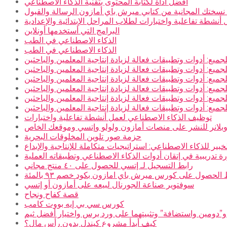
أفضل أداة لكتابة المحتوى بتقنية الذكاء الاصطناعي
سختك المجانية من كتابي ميرش باي أمازون الرسالة والقبول
نشطة تفاعلية واختبارات لطلاب المراحل الإبتدائية والإعدادية
البرامج التي أستخدمها أونلاين
الذكاء الاصطناعي في الطب
الذكاء الاصطناعي في الطب
جميع: أدوات وتطبيقات فعالة لزيادة إنتاجية المعلمين والباحثين
جميع: أدوات وتطبيقات فعالة لزيادة إنتاجية المعلمين والباحثين
جميع: أدوات وتطبيقات فعالة لزيادة إنتاجية المعلمين والباحثين
جميع: أدوات وتطبيقات فعالة لزيادة إنتاجية المعلمين والباحثين
جميع: أدوات وتطبيقات فعالة لزيادة إنتاجية المعلمين والباحثين
جميع: أدوات وتطبيقات فعالة لزيادة إنتاجية المعلمين والباحثين
توظيف الذكاء الاصطناعي لعمل أنشطة تفاعلية واختبارات
بلانر للنشر على منصات أمازون ولولو وإتسي وموقعك الخاص
حزمة صور تلوين المخلوقات البحرية
خبير للذكاء الاصطناعي: استراتيجيات متكاملة للإنتاجية والإبداع
ة تدريبية في إتقان أدوات الذكاء الاصطناعي وتطبيقاته العملية
رابط التسجيل لـ إتسي للحصول على ٤٠ منتج مجاني
 الحصول على كورس ميرش باي امازون بكود خصم ٩٣ بالمئة
سوفتوير صناعة الجورنال لبيعه على أمازون أو إتسي
قصة كفاح ونجاح
كورس سي بي إيه بووت كامب
و”دومين واستضافة” وتثبيتهما على ورد برس واختيار أفضل ثيم
كيف أبدأ مشروع كيندل بدون رأس مال؟