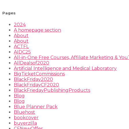
Pages
2024
A homepage section
About
About
ACTFL
AIDC25
All-in-One Free Courses, Affiliate Marketing & Y
AllDealsof2020
Artificial Intelligence and Medical Laboratory
BigTicketCommissions
BlackFriday2020
BlackFridayCF2020
BlackFriedayPublishingProducts
Blog
Blog
Blue Planner Pack
Bluehost
bookcover
buyerzilla
CFNewOffer