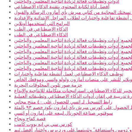
أدوات وتطبيقات فعالة لزيادة إنتاجية المعلمين والباحثين
أفضل أداة لكتابة المحتوى بتقنية الذكاء الاصطناعي
سختك المجانية من كتابي ميرش باي أمازون الرسالة والقبول
نشطة تفاعلية واختبارات لطلاب المراحل الإبتدائية والإعدادية
البرامج التي أستخدمها أونلاين
الذكاء الاصطناعي في الطب
الذكاء الاصطناعي في الطب
جميع: أدوات وتطبيقات فعالة لزيادة إنتاجية المعلمين والباحثين
جميع: أدوات وتطبيقات فعالة لزيادة إنتاجية المعلمين والباحثين
جميع: أدوات وتطبيقات فعالة لزيادة إنتاجية المعلمين والباحثين
جميع: أدوات وتطبيقات فعالة لزيادة إنتاجية المعلمين والباحثين
جميع: أدوات وتطبيقات فعالة لزيادة إنتاجية المعلمين والباحثين
جميع: أدوات وتطبيقات فعالة لزيادة إنتاجية المعلمين والباحثين
توظيف الذكاء الاصطناعي لعمل أنشطة تفاعلية واختبارات
بلانر للنشر على منصات أمازون ولولو وإتسي وموقعك الخاص
حزمة صور تلوين المخلوقات البحرية
خبير للذكاء الاصطناعي: استراتيجيات متكاملة للإنتاجية والإبداع
ة تدريبية في إتقان أدوات الذكاء الاصطناعي وتطبيقاته العملية
رابط التسجيل لـ إتسي للحصول على ٤٠ منتج مجاني
 الحصول على كورس ميرش باي امازون بكود خصم ٩٣ بالمئة
سوفتوير صناعة الجورنال لبيعه على أمازون أو إتسي
قصة كفاح ونجاح
كورس سي بي إيه بووت كامب
و”دومين واستضافة” وتثبيتهما على ورد برس واختيار أفضل ثيم