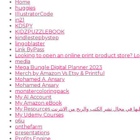
Home
huggies
IllustratorCode
in21
KDSPY
KIDZPUZZLEBOOK
kindlestepbystep
lingoblaster
Link ByPass
Looking to open an online print product store? Lo
media
Mega Bungle Digital Planner 2023
Merch by Amazon Vs Etsy & Printful
Mohamed A. Ansary
Mohamed Ansary
monstercoloringpack
My AI Account
My Amazon eBook
 أعتمد عليها في مجال نشر الكتب والربح من الانترنت
My Udemy Courses
o6u
onthefarm
presentations
Profits Engine