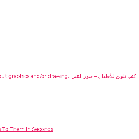
DOMINATE THE HIGHLY PROFITABLE DRAGON COLORING BOOKS NICHE EVEN IF YOU have no idea about graphics and/or drawing. ​ كتب تلوين للأطفال – صور التنين
s To Them In Seconds