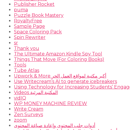
Publisher Rocket
puma
Puzzle Book Mastery
RoyaltyFree
Sample Page
Space Coloring Pack
Spin Rewriter
sr
Thank you
The Ultimate Amazon Kindle Spy Tool
Things That Move (For Coloring Books)
Tools
Tube Atlas
Upwork & More أكبر مكتبة لمواقع العمل الحر
Use Writecream’s AI to generate icebreakers
Using Technology for Increasing Students’ Engage
Videos المكتبة المرئية
vidIQ
WP MONEY MACHINE REVIEW
Write Cream
Zen Surveys
zoom
أدوات جلب المحتوى وإعادة صياغة المحتوى