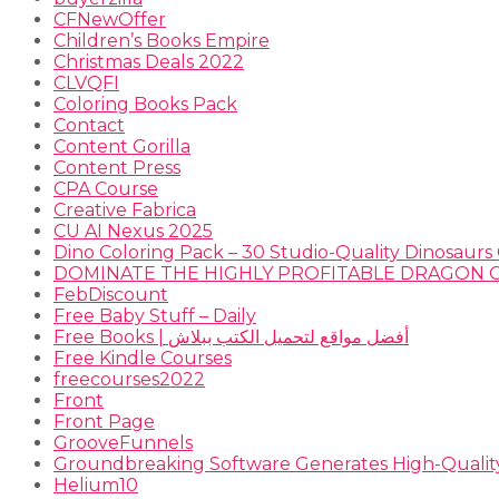
CFNewOffer
Children’s Books Empire
Christmas Deals 2022
CLVQFI
Coloring Books Pack
Contact
Content Gorilla
Content Press
CPA Course
Creative Fabrica
CU AI Nexus 2025
Dino Coloring Pack – 30 Studio-Quality Dinosaurs 
FebDiscount
Free Baby Stuff – Daily
Free Books | أفضل مواقع لتحميل الكتب ببلاش
Free Kindle Courses
freecourses2022
Front
Front Page
GrooveFunnels
Groundbreaking Software Generates High-Qualit
Helium10