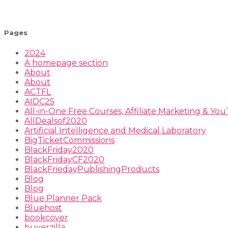
Pages
2024
A homepage section
About
About
ACTFL
AIDC25
All-in-One Free Courses, Affiliate Marketing & Y
AllDealsof2020
Artificial Intelligence and Medical Laboratory
BigTicketCommissions
BlackFriday2020
BlackFridayCF2020
BlackFriedayPublishingProducts
Blog
Blog
Blue Planner Pack
Bluehost
bookcover
buyerzilla