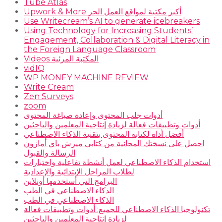
Tube Atlas
Upwork & More أكبر مكتبة لمواقع العمل الحر
Use Writecream’s AI to generate icebreakers
Using Technology for Increasing Students’
Engagement, Collaboration & Digital Literacy in
the Foreign Language Classroom
Videos المكتبة المرئية
vidIQ
WP MONEY MACHINE REVIEW
Write Cream
Zen Surveys
zoom
أدوات جلب المحتوى وإعادة صياغة المحتوى
أدوات وتطبيقات فعالة لزيادة إنتاجية المعلمين والباحثين
أفضل أداة لكتابة المحتوى بتقنية الذكاء الاصطناعي
احصل على نسختك المجانية من كتابي ميرش باي أمازون
الرسالة والقبول
استخدام الذكاء الاصطناعي لعمل أنشطة تفاعلية واختبارات
لطلاب المراحل الإبتدائية والإعدادية
البرامج التي أستخدمها أونلاين
الذكاء الاصطناعي في الطب
الذكاء الاصطناعي في الطب
تكنولوجيا الذكاء الاصطناعي للجميع: أدوات وتطبيقات فعالة
لزيادة إنتاجية المعلمين والباحثين