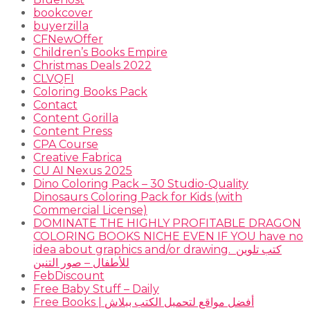
bookcover
buyerzilla
CFNewOffer
Children’s Books Empire
Christmas Deals 2022
CLVQFI
Coloring Books Pack
Contact
Content Gorilla
Content Press
CPA Course
Creative Fabrica
CU AI Nexus 2025
Dino Coloring Pack – 30 Studio-Quality
Dinosaurs Coloring Pack for Kids (with
Commercial License)
DOMINATE THE HIGHLY PROFITABLE DRAGON
COLORING BOOKS NICHE EVEN IF YOU have no
idea about graphics and/or drawing. ​ كتب تلوين
للأطفال – صور التنين
FebDiscount
Free Baby Stuff – Daily
Free Books | أفضل مواقع لتحميل الكتب ببلاش