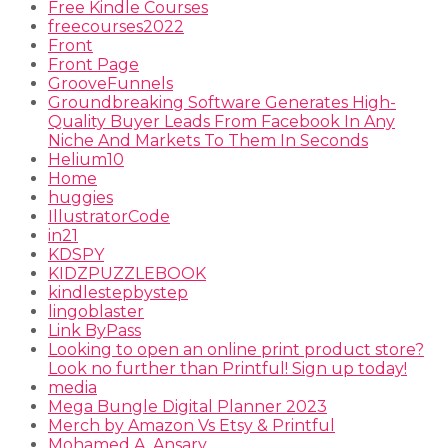
Free Kindle Courses
freecourses2022
Front
Front Page
GrooveFunnels
Groundbreaking Software Generates High-
Quality Buyer Leads From Facebook In Any
Niche And Markets To Them In Seconds
Helium10
Home
huggies
IllustratorCode
in21
KDSPY
KIDZPUZZLEBOOK
kindlestepbystep
lingoblaster
Link ByPass
Looking to open an online print product store?
Look no further than Printful! Sign up today!
media
Mega Bungle Digital Planner 2023
Merch by Amazon Vs Etsy & Printful
Mohamed A. Ansary