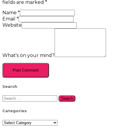
fields are marked
*
Name
*
Email
*
Website
What's on your mind?
Search
Search
for:
Categories
Categories