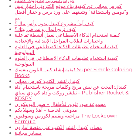
كورس سي بي إيه بووت كامب
كورس مجاني عن كيفية بناء موقع إلكتروني اختيار نيش
و”دومين واستضافة” وتثبيتهما على ورد برس واختيار أفضل
ثيم
كيف أبدأ مشروع كيندل بدون رأس مال؟
كيف تربح المال وأنت في بيتك؟
كيفية استخدام الذكاء الاصطناعي لعمل أنشطة تفاعلية
واختبارات لطلاب المراحل الإبتدائية والإعدادية
كيفية استخدام تطبيقات الذكاء الاصطناعي في العلوم
البيولوجية
كيفية استخدام تطبيقات الذكاء الاصطناعي في العلوم
البيولوجية
كيفية إنشاء كتب التلوين بنفسك Super Simple Coloring
Books
كيندل لنشر الكتب: كورس مجاني
كيندل: البحث عن نيش مربح وكلمات مربحة باستخدام أداة
بَبلِشَر روكت وأداة كي دي سباي – Publisher Rocket &
KDSPY
مجموعة صور تلوين للأطفال – صور اليونيكورن
مدونتي الخاصة – أهلا وسهلا بكم
مراجعة وتقييم لكورس وسوفتوير The Lockdown
Formula
مصادر كيندل لنشر الكتب على منصة أمازون
مصادر مجانية