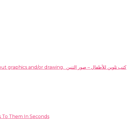
DOMINATE THE HIGHLY PROFITABLE DRAGON COLORING BOOKS NICHE EVEN IF YOU have no idea about graphics and/or drawing. ​ كتب تلوين للأطفال – صور التنين
s To Them In Seconds