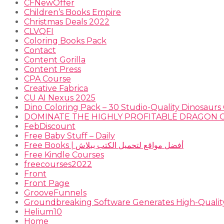
CFNewOffer
Children’s Books Empire
Christmas Deals 2022
CLVQFI
Coloring Books Pack
Contact
Content Gorilla
Content Press
CPA Course
Creative Fabrica
CU AI Nexus 2025
Dino Coloring Pack – 30 Studio-Quality Dinosaurs 
FebDiscount
Free Baby Stuff – Daily
Free Books | أفضل مواقع لتحميل الكتب ببلاش
Free Kindle Courses
freecourses2022
Front
Front Page
GrooveFunnels
Groundbreaking Software Generates High-Qualit
Helium10
Home