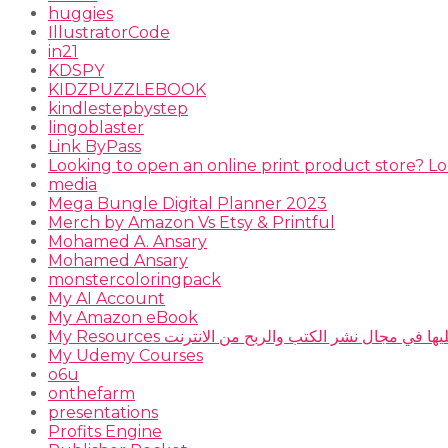
huggies
IllustratorCode
in21
KDSPY
KIDZPUZZLEBOOK
kindlestepbystep
lingoblaster
Link ByPass
Looking to open an online print product store? Lo
media
Mega Bungle Digital Planner 2023
Merch by Amazon Vs Etsy & Printful
Mohamed A. Ansary
Mohamed Ansary
monstercoloringpack
My AI Account
My Amazon eBook
 أعتمد عليها في مجال نشر الكتب والربح من الانترنت
My Udemy Courses
o6u
onthefarm
presentations
Profits Engine