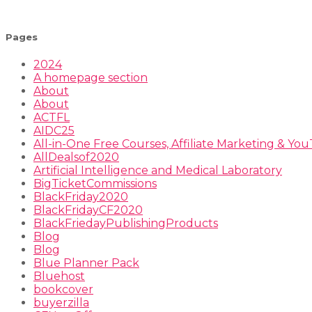
Pages
2024
A homepage section
About
About
ACTFL
AIDC25
All-in-One Free Courses, Affiliate Marketing & Y
AllDealsof2020
Artificial Intelligence and Medical Laboratory
BigTicketCommissions
BlackFriday2020
BlackFridayCF2020
BlackFriedayPublishingProducts
Blog
Blog
Blue Planner Pack
Bluehost
bookcover
buyerzilla