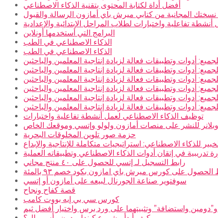
أفضل أداة لكتابة المحتوى بتقنية الذكاء الاصطناعي
سختك المجانية من كتابي ميرش باي أمازون الرسالة والقبول
نشطة تفاعلية واختبارات لطلاب المراحل الإبتدائية والإعدادية
البرامج التي أستخدمها أونلاين
الذكاء الاصطناعي في الطب
الذكاء الاصطناعي في الطب
جميع: أدوات وتطبيقات فعالة لزيادة إنتاجية المعلمين والباحثين
جميع: أدوات وتطبيقات فعالة لزيادة إنتاجية المعلمين والباحثين
جميع: أدوات وتطبيقات فعالة لزيادة إنتاجية المعلمين والباحثين
جميع: أدوات وتطبيقات فعالة لزيادة إنتاجية المعلمين والباحثين
جميع: أدوات وتطبيقات فعالة لزيادة إنتاجية المعلمين والباحثين
جميع: أدوات وتطبيقات فعالة لزيادة إنتاجية المعلمين والباحثين
توظيف الذكاء الاصطناعي لعمل أنشطة تفاعلية واختبارات
بلانر للنشر على منصات أمازون ولولو وإتسي وموقعك الخاص
حزمة صور تلوين المخلوقات البحرية
خبير للذكاء الاصطناعي: استراتيجيات متكاملة للإنتاجية والإبداع
ة تدريبية في إتقان أدوات الذكاء الاصطناعي وتطبيقاته العملية
رابط التسجيل لـ إتسي للحصول على ٤٠ منتج مجاني
 الحصول على كورس ميرش باي امازون بكود خصم ٩٣ بالمئة
سوفتوير صناعة الجورنال لبيعه على أمازون أو إتسي
قصة كفاح ونجاح
كورس سي بي إيه بووت كامب
و”دومين واستضافة” وتثبيتهما على ورد برس واختيار أفضل ثيم
كيف أبدأ مشروع كيندل بدون رأس مال؟