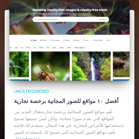
UNCATEGORIZED
أفضل ١٠ مواقع للصور المجانية برخصة تجارية
أهم مواقع للصور المجانية برخصة تجاريةهناك العديد من
المواقع التي تقدم صورًا مجانية، ولكن ليس جميعها تسمح
باستخدامها للأغراض التجارية. في هذا المقال، سنقدم لك قائمة
بأهم مواقع الصور المجانية التي تسمح لك باستخدام الصور