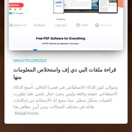
UNCATEGORIZED
قراءة ملفات البي دي إف واستخلاص المعلومات
منها
وتتوالى كنوز الذكاء الاصطناعي في عصرنا الحالي، أصبح الذكاء
الاصطناعي حقيقة واقعة وليس مجرد خيال علمي. فقد تطورت
التقنيات بشكل مذهل، مما سمح لنا بالاستفادة من إمكانيات
هائلة في مختلف المجالات. ومن أبرز مظاهر هذا
Read more