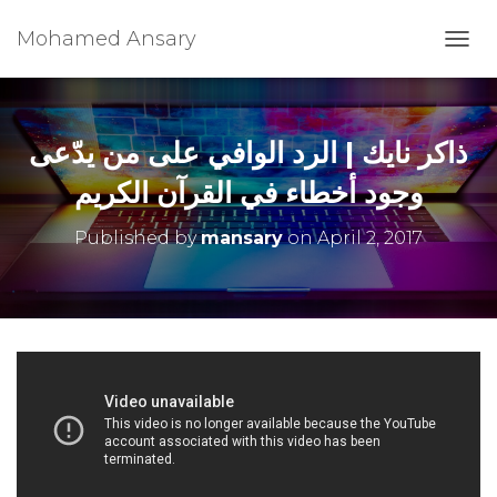
Mohamed Ansary
T
O
G
G
L
ذاكر نايك | الرد الوافي على من يدّعى
E
N
وجود أخطاء في القرآن الكريم
A
V
Published by
mansary
on
April 2, 2017
I
G
A
T
I
O
N