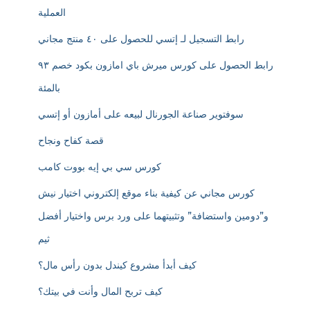
العملية
رابط التسجيل لـ إتسي للحصول على ٤٠ منتج مجاني
رابط الحصول على كورس ميرش باي امازون بكود خصم ٩٣
بالمئة
سوفتوير صناعة الجورنال لبيعه على أمازون أو إتسي
قصة كفاح ونجاح
كورس سي بي إيه بووت كامب
كورس مجاني عن كيفية بناء موقع إلكتروني اختيار نيش
و”دومين واستضافة” وتثبيتهما على ورد برس واختيار أفضل
ثيم
كيف أبدأ مشروع كيندل بدون رأس مال؟
كيف تربح المال وأنت في بيتك؟