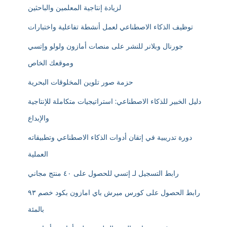
لزيادة إنتاجية المعلمين والباحثين
توظيف الذكاء الاصطناعي لعمل أنشطة تفاعلية واختبارات
جورنال وبلانر للنشر على منصات أمازون ولولو وإتسي
وموقعك الخاص
حزمة صور تلوين المخلوقات البحرية
دليل الخبير للذكاء الاصطناعي: استراتيجيات متكاملة للإنتاجية
والإبداع
دورة تدريبية في إتقان أدوات الذكاء الاصطناعي وتطبيقاته
العملية
رابط التسجيل لـ إتسي للحصول على ٤٠ منتج مجاني
رابط الحصول على كورس ميرش باي امازون بكود خصم ٩٣
بالمئة