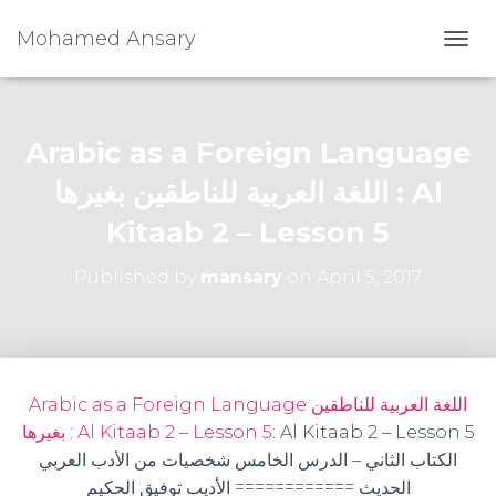
Mohamed Ansary
T
O
G
G
L
Arabic as a Foreign Language
E
N
اللغة العربية للناطقين بغيرها : Al
A
Kitaab 2 – Lesson 5
V
I
G
Published by
mansary
on
April 5, 2017
A
T
I
O
N
Arabic as a Foreign Language اللغة العربية للناطقين
: Al Kitaab 2 – Lesson 5
بغيرها : Al Kitaab 2 – Lesson 5
الكتاب الثاني – الدرس الخامس شخصيات من الأدب العربي
الحديث ============ الأديب توفيق الحكيم