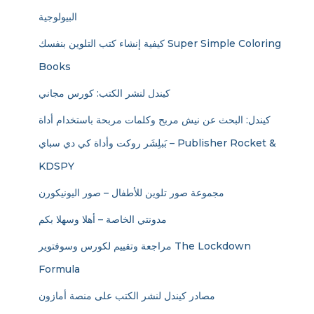
البيولوجية
كيفية إنشاء كتب التلوين بنفسك Super Simple Coloring
Books
كيندل لنشر الكتب: كورس مجاني
كيندل: البحث عن نيش مربح وكلمات مربحة باستخدام أداة
بَبلِشَر روكت وأداة كي دي سباي – Publisher Rocket &
KDSPY
مجموعة صور تلوين للأطفال – صور اليونيكورن
مدونتي الخاصة – أهلا وسهلا بكم
مراجعة وتقييم لكورس وسوفتوير The Lockdown
Formula
مصادر كيندل لنشر الكتب على منصة أمازون