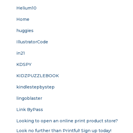
Helium10
Home
huggies
IllustratorCode
in21
KDSPY
KIDZPUZZLEBOOK
kindlestepbystep
lingoblaster
Link ByPass
Looking to open an online print product store?
Look no further than Printful! Sign up today!