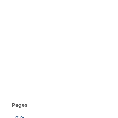
s
Pages
2024